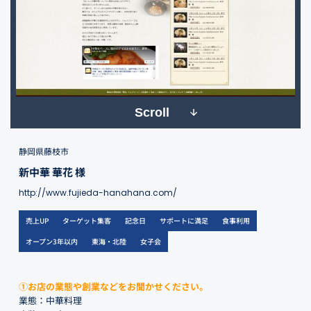
Scroll
静岡県藤枝市
新中華 華花 様
http://www.fujieda-hanahana.com/
売上UP
ターゲット集客
記念日
サポートに満足
食事利用
オープン3年以内
東海・北陸
女子会
①お店の業態や創業などをお聞かせください。
業態：中華料理