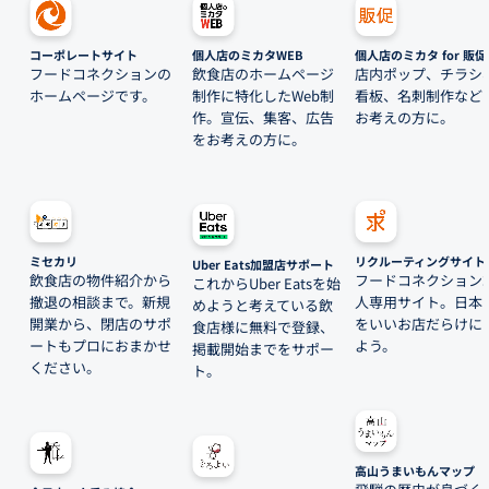
コーポレートサイト
個人店のミカタWEB
個人店のミカタ for 販促
フードコネクションの
飲食店のホームページ
店内ポップ、チラシ
ホームページです。
制作に特化したWeb制
看板、名刺制作など
作。宣伝、集客、広告
お考えの方に。
をお考えの方に。
ミセカリ
リクルーティングサイト
Uber Eats加盟店サポート
飲食店の物件紹介から
フードコネクション
これからUber Eatsを始
撤退の相談まで。新規
人専用サイト。日本
めようと考えている飲
開業から、閉店のサポ
をいいお店だらけに
食店様に無料で登録、
ートもプロにおまかせ
よう。
掲載開始までをサポー
ください。
ト。
高山うまいもんマップ