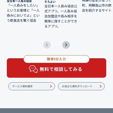
飛騨の歴史が息づく
全日本一人呑み協会
そろよい
「一人呑みをしたい」
町、飛騨高山市の飲
全日本一人呑み協会公
というお客様と「一人
店を紹介するサイト
式アプリ。一人呑み協
呑みにおいでよ」とい
会加盟店や呑み相手を
う飲食店を繋ぐ協会
簡単に探すことができ
るアプリ。
簡単
分入力
1
無料で相談してみる
サービス資料請求
お役立ち資料ダウンロード