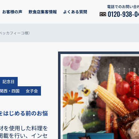
電話でのお問い合
お客様の声
飲食店集客情報
よくある質問
0120-938-0
ベッカフィーコ様）
記念日
関西・四国
女子会
をはじめる前のお悩
材を使用した料理を
掲載を行い、インセ