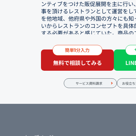
ンティブをつけた販促展開を主に行い
事を頂けるレストランとして運営をし
を他地域、他府県や外国の方々にも知
いからレストランのコンセプトを具体
する必要があると感じていた。商品の
クオリティの追求、コース料理の拡充
を明確にした一皿をて提供していきた
簡単
分入力
1
②他社販促物に対する満足度、課題
無料で相談してみる
LI
グルメサイトについては満足している
グルメサイトからの流入が多い為。た
ンセプトをしっかり伝えたいという事
サービス資料請求
お役立ち
ージの枠内での表現は限度がある。
③フードコネクションの提案を聞いて
レストランの想いである、コース料理
み、価値を価格に反映させるべく、客
していた。しっかりヒアリングを頂き
して頂き、ご提案頂けたので安心出来