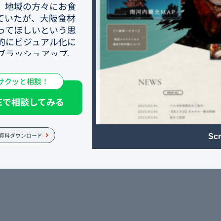
、地域の方々にお食
ていたが、大阪食材
ってほしいという思
的にビジュアル化に
ブラッシュアップ、
を行い、コンセプト
いと考えていた。
サクッと相談！
NEで相談してみる
。予約を行う手段は
だ、レストランのコ
は、グルメサイトペ
資料ダウンロード
Scr
みた時の率直な感想
に大阪食材を取り込
単価の向上を目的と
、コンセプトを共感
たと同時に期待もど