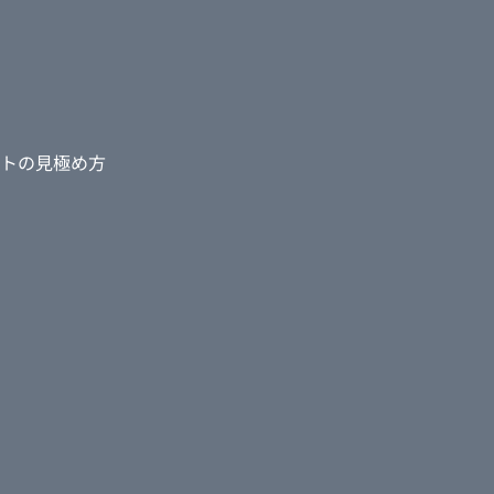
楽しみになった。
クションを選んだ理由
心さ、誠実さが心に
トの見極め方
拡大
で感じたことは？
メラマンの方とも丁
コース料理の出数が大
プセルに繋がった。
満足していること