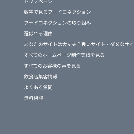
トップページ
うですが、どんなページができるのか
数字で見るフードコネクション
④数あるWEB会社の中でフードコネ
フードコネクションの取り組み
営業ご担当者、制作ご担当者さまの熱
選ばれる理由
響き選らばせて頂きました。
あなたのサイトは大丈夫？良いサイト・ダメなサイ
⑤ホームページ作った当初の目的
すべてのホームページ制作実績を見る
客単価向上、客数向上、マーケットの
すべてのお客様の声を見る
⑥制作中のフードコネクションの仕事
飲食店集客情報
営業担当の方やディレクターの方、カ
寧にご対応いただけました。
よくある質問
無料相談
⑦制作後、一番変わったこと
客単価UPに繋がった。意図していた
きく伸びた。ドリンク、ワインのアッ
⑧フードコネクションの仕事で、特に