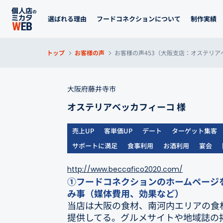
選ばれる理由
フードコネクションについて
制作実績
トップ
お客様の声
お客様の声453（大阪支店：オステリア
大阪府藤井寺市
オステリアベッカフィーコ 様
売上UP
客単価UP
デート
ターゲット集客
サポートに満足
食事利用
お酒利用
宴会
http://www.beccafico2020.com/
①フードコネクションのホームページ
み事（媒体費用、効果など）
当店は大阪の食材、南河内エリアの食
提供してる。グルメサイトや地域誌の