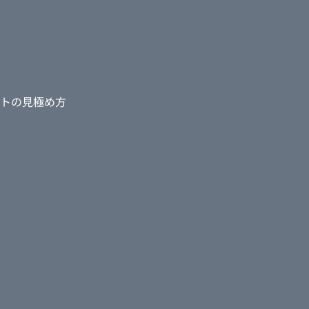
らうことでした。郊
ており、通りがかる
ページを作ってか
圏の大阪以外の他府
になりました。
トの見極め方
で感じたことや、特
どズレがないか確認
とを文字として起こ
予約いただく際にも
しい方たちに見ていた
の案内もしやすいで
！」とWEB上でお客
大のよさをお伝えで