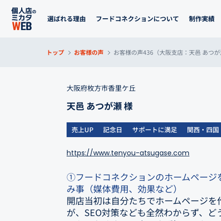
選ばれる理由
フードコネクションについて
制作実績
トップ
お客様の声
お客様の声436（大阪支店：天邑 あつ
大阪府枚方市香里ケ丘
天邑 あつが瀬 様
売上UP
記念日
サポートに満足
関西・四国
https://www.tenyou-atsugase.com
①フードコネクションのホームページ
み事（媒体費用、効果など）
開店当初は自分たちでホームページを
が、SEO対策なども全然わからず、ど