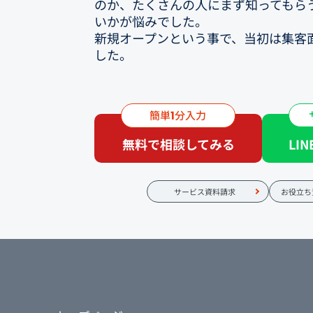
のか、たくさんの人にまず知ってもら
いかが悩みでした。
新規オープンという事で、当初は集客
した。
②フードコネクションの提案を聞いて
とてもきれいでいいホームページだな
簡単
分入力
1
印象でした。
接待や記念日利用などをとっていきた
無料で相談してみる
LI
ードコネクションさんの制作実績を見
さんの顔を立てられるし、お店を選ん
じました。
サービス資料請求
お役立ち
③数あるWEB会社の中でフードコネ
先輩や知り合い、勉強で調べていた良
コネクションでホームページを作成し
となりました。
④ホームページ作った当初の目的