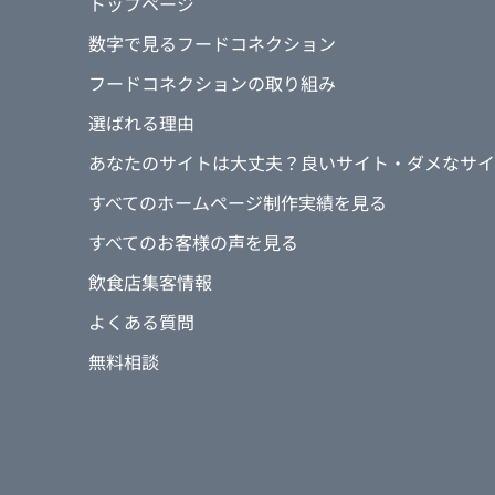
トップページ
まずは沢山の人にお店の事を知っても
外の駅から離れた場所にお店は位置し
数字で見るフードコネクション
のはご近所さんのみ。それでもホーム
フードコネクションの取り組み
ら、枚方市内の方々はもちろん、関西
県全域からお客様がお見えになるよう
選ばれる理由
あなたのサイトは大丈夫？良いサイト・ダメなサイ
⑤制作中のフードコネクションの仕事
に満足していることは？
すべてのホームページ制作実績を見る
都度都度に店の方向性やコース構成な
すべてのお客様の声を見る
してくださり、私たちの考えているこ
してくださり感謝しています。
飲食店集客情報
よくある質問
➅制作後、一番変わったこと
完全予約制なのですが、新規の方がご
無料相談
HPを見たとお電話してくださり、新
だけていると体感しています。コース
すし、嬉しいのは「HPでみたまんまだ
様の期待を過度にあげたりせず、等身
きているところです。