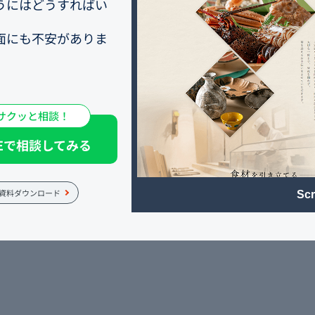
うにはどうすればい
面にも不安がありま
みた時の率直な感想
あ、というのが第一
サクッと相談！
いと思っており、フ
NEで相談してみる
て、「これなら幹事
でもらえそう」と感
資料ダウンロード
Scr
クションを選んだ理由
いお店さんがフード
ていたことが決め手