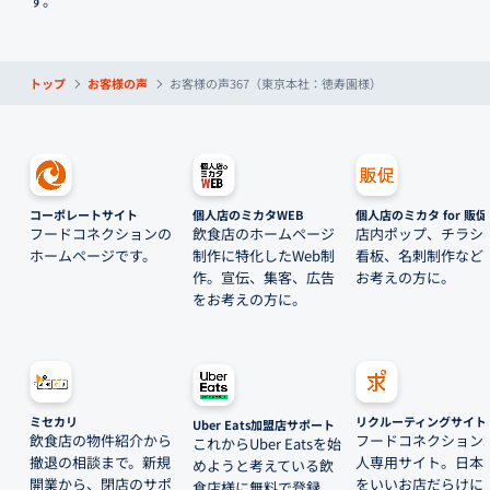
す。
トップ
お客様の声
お客様の声367（東京本社：徳寿園様）
コーポレートサイト
個人店のミカタWEB
個人店のミカタ for 販促
フードコネクションの
飲食店のホームページ
店内ポップ、チラシ
ホームページです。
制作に特化したWeb制
看板、名刺制作など
作。宣伝、集客、広告
お考えの方に。
をお考えの方に。
ミセカリ
リクルーティングサイト
Uber Eats加盟店サポート
飲食店の物件紹介から
フードコネクション
これからUber Eatsを始
撤退の相談まで。新規
人専用サイト。日本
めようと考えている飲
開業から、閉店のサポ
をいいお店だらけに
食店様に無料で登録、