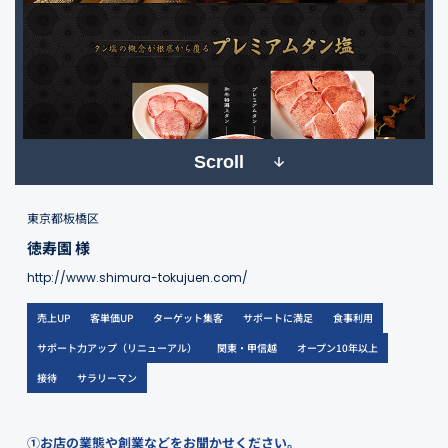
Scroll
東京都板橋区
徳寿園 様
http://www.shimura-tokujuen.com/
売上UP
客単価UP
ターゲット集客
サポートに満足
食事利用
サポート力アップ（リニューアル）
関東・甲信越
オープン10年以上
接待
サラリーマン
①お店の業態や創業などをお聞かせください。