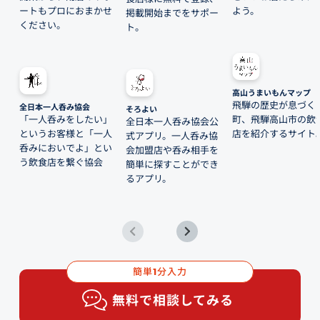
ートもプロにおまかせ
よう。
掲載開始までをサポー
ください。
ト。
高山うまいもんマップ
飛騨の歴史が息づく
全日本一人呑み協会
そろよい
「一人呑みをしたい」
町、飛騨高山市の飲
全日本一人呑み協会公
というお客様と「一人
店を紹介するサイト
式アプリ。一人呑み協
呑みにおいでよ」とい
会加盟店や呑み相手を
う飲食店を繋ぐ協会
簡単に探すことができ
るアプリ。
簡単
分入力
1
無料で相談してみる