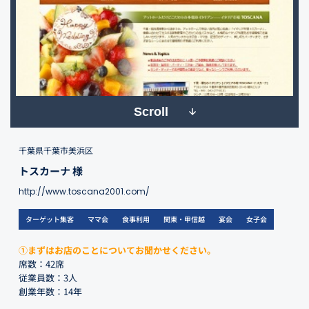
Scroll
千葉県千葉市美浜区
トスカーナ 様
http://www.toscana2001.com/
ターゲット集客
ママ会
食事利用
関東・甲信越
宴会
女子会
①まずはお店のことについてお聞かせください。
席数：42席
従業員数：3人
創業年数：14年