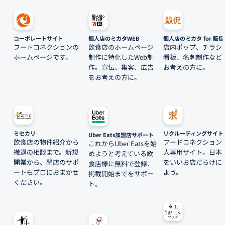
コーポレートサイト
個人店のミカタWEB
個人店のミカタ for 販促
フードコネクションの
飲食店のホームページ
店内ポップ、チラシ
ホームページです。
制作に特化したWeb制
看板、名刺制作など
作。宣伝、集客、広告
お考えの方に。
をお考えの方に。
ミセカリ
リクルーティングサイト
Uber Eats加盟店サポート
飲食店の物件紹介から
フードコネクション
これからUber Eatsを始
撤退の相談まで。新規
人専用サイト。日本
めようと考えている飲
開業から、閉店のサポ
をいいお店だらけに
食店様に無料で登録、
ートもプロにおまかせ
よう。
掲載開始までをサポー
ください。
ト。