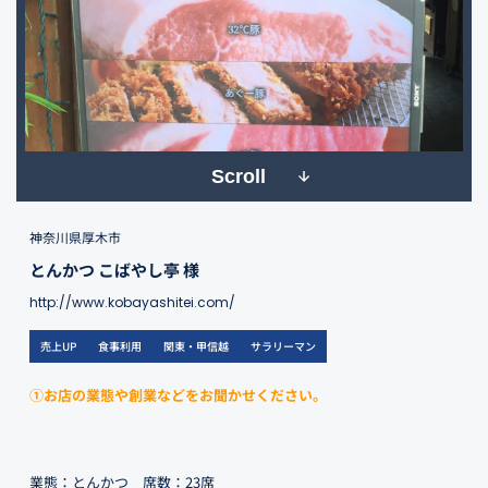
Scroll
神奈川県厚木市
とんかつ こばやし亭 様
http://www.kobayashitei.com/
売上UP
食事利用
関東・甲信越
サラリーマン
①お店の業態や創業などをお聞かせください。
業態：とんかつ 席数：23席