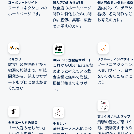
コーポレートサイト
個人店のミカタWEB
個人店のミカタ for 販促
フードコネクションの
飲食店のホームページ
店内ポップ、チラシ
ホームページです。
制作に特化したWeb制
看板、名刺制作など
作。宣伝、集客、広告
お考えの方に。
をお考えの方に。
ミセカリ
リクルーティングサイト
Uber Eats加盟店サポート
飲食店の物件紹介から
フードコネクション
これからUber Eatsを始
撤退の相談まで。新規
人専用サイト。日本
めようと考えている飲
開業から、閉店のサポ
をいいお店だらけに
食店様に無料で登録、
ートもプロにおまかせ
よう。
掲載開始までをサポー
ください。
ト。
高山うまいもんマップ
飛騨の歴史が息づく
全日本一人呑み協会
そろよい
「一人呑みをしたい」
町、飛騨高山市の飲
全日本一人呑み協会公
というお客様と「一人
店を紹介するサイト