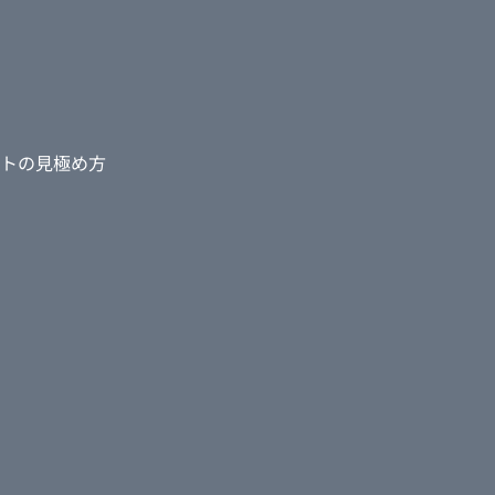
クションを選んだ理由
響が出ると思ったか
トの見極め方
ください。
はわかりませんが、
、家族連れの集客に
満足していることを