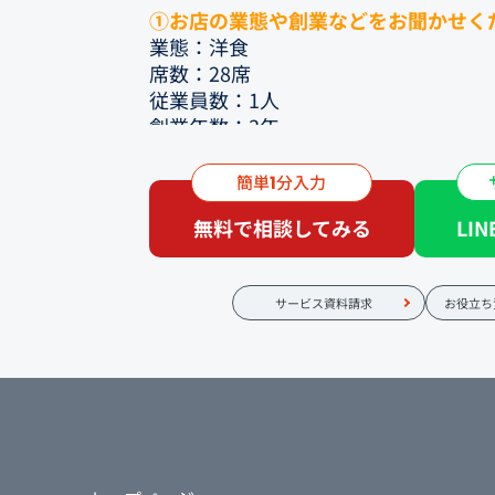
①お店の業態や創業などをお聞かせく
業態：洋食
席数：28席
従業員数：1人
創業年数：3年
簡単
分入力
1
②フードコネクションのホームページ
無料で相談してみる
LI
ごとはなんでしたか？
（媒体費用、効果など）
オープンしたてだったので、特になか
サービス資料請求
お役立ち
想定通り進むかどうかは不安でした。
③フードコネクションの提案をきいて
想はどうでしたか？
価格は安いわけではないのですが、
他の会社が作るものと内容が全然違う