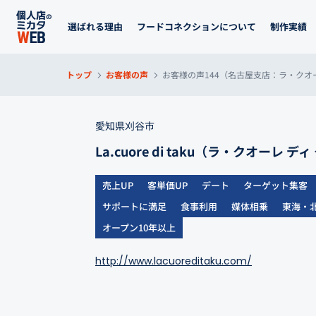
選ばれる理由
フードコネクションについて
制作実績
トップ
お客様の声
お客様の声144（名古屋支店：ラ・クオー
愛知県刈谷市
La.cuore di taku（ラ・クオーレ デ
売上UP
客単価UP
デート
ターゲット集客
サポートに満足
食事利用
媒体相乗
東海・
オープン10年以上
http://www.lacuoreditaku.com/