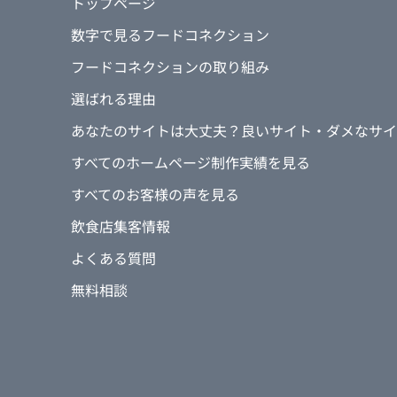
トップページ
数字で見るフードコネクション
④数あるWEB会社の中でフードコネ
は何ですか？
フードコネクションの取り組み
デザイン面や提案内容など聞いて、反
選ばれる理由
らですね。
あなたのサイトは大丈夫？良いサイト・ダメなサイ
すべてのホームページ制作実績を見る
⑤制作後、一番変わったことを教えて
オープン直後からなので、変わった点
すべてのお客様の声を見る
狙っている女性のお客さん、カップル
飲食店集客情報
成功して、
ランチ、ディナーともに順調ですよ。
よくある質問
無料相談
⑥フードコネクションの仕事で、特に
教えてください。
ホームページの出来です！