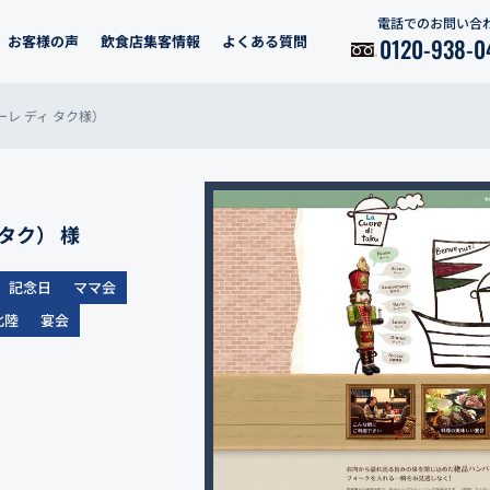
電話でのお問い合
お客様の声
飲食店集客情報
よくある質問
0120-938-0
レ ディ タク様）
ィ タク） 様
記念日
ママ会
北陸
宴会