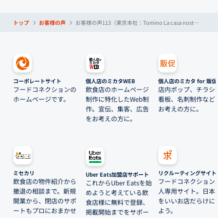
トップ
お客様の声
お客様の声113（東京本社：Tomino La casa nostra様）
コーポレートサイト
個人店のミカタWEB
個人店のミカタ for 販促
フードコネクションの
飲食店のホームページ
店内ポップ、チラシ
ホームページです。
制作に特化したWeb制
看板、名刺制作など
作。宣伝、集客、広告
お考えの方に。
をお考えの方に。
ミセカリ
リクルーティングサイト
Uber Eats加盟店サポート
飲食店の物件紹介から
フードコネクション
これからUber Eatsを始
撤退の相談まで。新規
人専用サイト。日本
めようと考えている飲
開業から、閉店のサポ
をいいお店だらけに
食店様に無料で登録、
ートもプロにおまかせ
よう。
掲載開始までをサポー