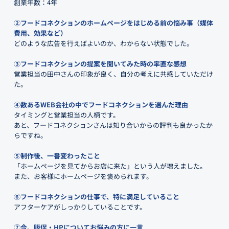
創業年数：4年
②フードコネクションのホームページをはじめる前の悩み事（媒体
費用、効果など）
どのような広告を行えばよいのか、わからない状態でした。
③フードコネクションの提案を聞いてみた時の率直な感想
営業担当の田中さんの印象が良く、自分の考えに共感していただけ
た。
④数あるWEB会社の中でフードコネクションを選んだ理由
タイミングと営業担当の人柄です。
あと、フードコネクションさんは知り合いからの評判も良かったか
らですね。
⑤制作後、一番変わったこと
「ホームページを見てからお店に来た」という人が増えました。
また、お客様にホームページを褒められます。
⑥フードコネクションの仕事で、特に満足していること
アフターケアがしっかりしていることです。
⑦今、販促・HPについてお悩みの方に一言