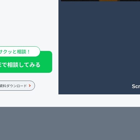
をはじめる前の悩み
サクッと相談！
を似せて作ったもの
NEで相談してみる
にくいサイトでし
資料ダウンロード
Scr
みたときの率直な感
安心感がありまし