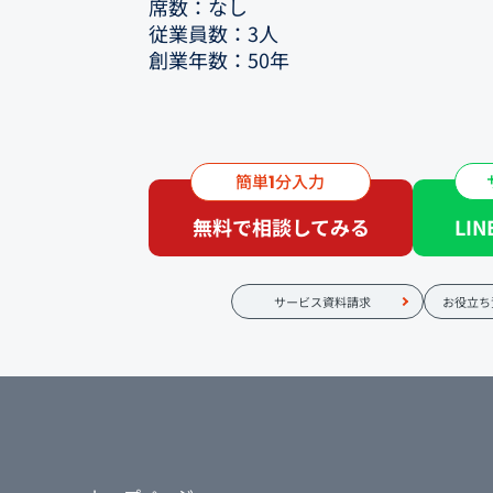
席数：なし
従業員数：3人
創業年数：50年
②フードコネクションのホームページ
ごとはなんでしたか？
簡単
分入力
1
（媒体費用、効果など）
持っていたホームページが他の博物館
無料で相談してみる
LI
だったので、一般観光客様が受け入れ
た。
サービス資料請求
お役立ち
③フードコネクションの提案を聞いて
想はどうでしたか？
高山の飲食店での実績があったので、
た。