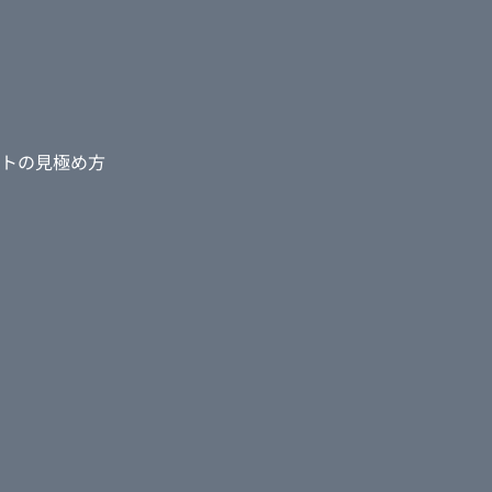
クションを選んだ理由
ください。
トの見極め方
問い合わせの誘導が
あり、海外観光客様
告知もしやすくなり
満足していることを
くださる所です。