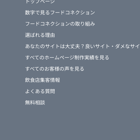
トップページ
④数あるWEB会社の中でフードコネ
は何ですか？
数字で見るフードコネクション
松喜すしさんからの紹介でした。
フードコネクションの取り組み
選ばれる理由
⑤制作後、一番変わったことを教えて
あなたのサイトは大丈夫？良いサイト・ダメなサイ
予約フォームを設置していただいて、
スムーズになりました。
すべてのホームページ制作実績を見る
個人通訳さんからの問い合わせなども
すべてのお客様の声を見る
も増えましたね。
イベントのお知らせページを作成して
飲食店集客情報
ました。
よくある質問
無料相談
⑥フードコネクションの仕事で、特に
教えてください。
作りっぱなしではなく、定期的に連絡