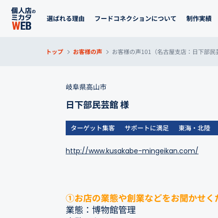
選ばれる理由
フードコネクションについて
制作実績
トップ
お客様の声
お客様の声101（名古屋支店：日下部民
岐阜県高山市
日下部民芸館 様
ターゲット集客
サポートに満足
東海・北陸
http://www.kusakabe-mingeikan.com/
①お店の業態や創業などをお聞かせく
業態：博物館管理