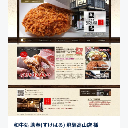
和牛処 助春(すけはる) 飛騨高山店 様