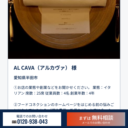
AL CAVA（アルカヴァ） 様
愛知県半田市
①お店の業態や創業などをお聞かせください。 業態：イタ
リアン 席数：25席 従業員数：4名 創業年数：4年
②フードコネクションのホームページをはじめる前の悩みご
とはなんでしたか？ （媒体費用、効果など） お店に合った
広告の仕方が分からなかったことが悩みでした。
無料相談
電話でのお問い合わせ
まずは
0120-938-043
メールでのお問い合わせ
グルメサイトはお店に合っていないと思っていましたし、 出