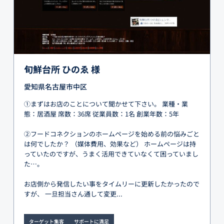
旬鮮台所 ひのゑ 様
愛知県名古屋市中区
①まずはお店のことについて聞かせて下さい。 業種・業
態：居酒屋 席数：36席 従業員数：1名 創業年数：5年
②フードコネクションのホームページを始める前の悩みごと
は何でしたか？ （媒体費用、効果など） ホームページは持
っていたのですが、うまく活用できていなくて困っていまし
た…。
お店側から発信したい事をタイムリーに更新したかったので
すが、 一旦担当さん通して変更...
ターゲット集客
サポートに満足