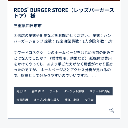
REDS' BURGER STORE（レッズバーガース
トア） 様
三重県四日市市
①お店の業態や創業などをお聞かせください。 業態：ハン
バーガーショップ 席数：19席 従業員数：1人 創業年数：2年
②フードコネクションのホームページをはじめる前の悩みご
とはなんでしたか？ （媒体費用、効果など） 紙媒体は費用
をかけてやっても、あまり手ごたえがなく反響がわかり難か
ったのですが、 ホームページだとアクセス分析が見れるの
で、指標として分かりやすいのでいいですね。 ...
売上UP
客単価UP
デート
ターゲット集客
サポートに満足
食事利用
オープン前後に導入
東海・北陸
女子会