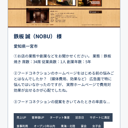
鉄板 誠（NOBU） 様
愛知県一宮市
①お店の業態や創業などをお聞かせください。 業態：鉄板
焼き 席数：34席 従業員数：1人 創業年数：5年
②フードコネクションのホームページをはじめる前の悩みご
とはなんでしたか？ （媒体費用、効果など） 広告面で特に
悩んではいなかったのですが、 実際ホームページで費用対
効果が出せるかが心配でしたね。
③フードコネクションの提案をきいてみたときの率直な...
売上UP
客単価UP
ターゲット集客
記念日
サポートに満足
食事利用
オープン3年以内
東海・北陸
宴会
女子会