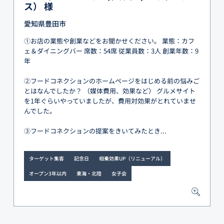
ス） 様
愛知県豊田市
①お店の業態や創業などをお聞かせください。 業態：カフ
ェ＆ダイニングバー 席数：54席 従業員数：3人 創業年数：9
年
②フードコネクションのホームページをはじめる前の悩みご
とはなんでしたか？ （媒体費用、効果など） グルメサイト
を1年ぐらいやっていましたが、費用対効果がとれていませ
んでした。
③フードコネクションの提案をきいてみたとき...
ターゲット集客
記念日
相乗効果UP（リニューアル）
オープン3年以内
東海・北陸
女子会