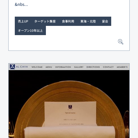
&nbs...
売上UP
ターゲット集客
食事利用
東海・北陸
宴会
オープン10年以上