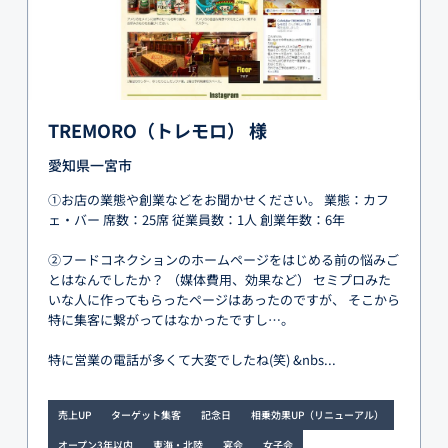
TREMORO（トレモロ） 様
愛知県一宮市
①お店の業態や創業などをお聞かせください。 業態：カフ
ェ・バー 席数：25席 従業員数：1人 創業年数：6年
②フードコネクションのホームページをはじめる前の悩みご
とはなんでしたか？ （媒体費用、効果など） セミプロみた
いな人に作ってもらったページはあったのですが、 そこから
特に集客に繋がってはなかったですし…。
特に営業の電話が多くて大変でしたね(笑) &nbs...
売上UP
ターゲット集客
記念日
相乗効果UP（リニューアル）
オープン3年以内
東海・北陸
宴会
女子会