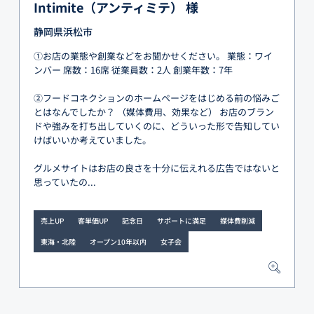
Intimite（アンティミテ） 様
静岡県浜松市
①お店の業態や創業などをお聞かせください。 業態：ワイ
ンバー 席数：16席 従業員数：2人 創業年数：7年
②フードコネクションのホームページをはじめる前の悩みご
とはなんでしたか？ （媒体費用、効果など） お店のブラン
ドや強みを打ち出していくのに、どういった形で告知してい
けばいいか考えていました。
グルメサイトはお店の良さを十分に伝えれる広告ではないと
思っていたの...
売上UP
客単価UP
記念日
サポートに満足
媒体費削減
東海・北陸
オープン10年以内
女子会