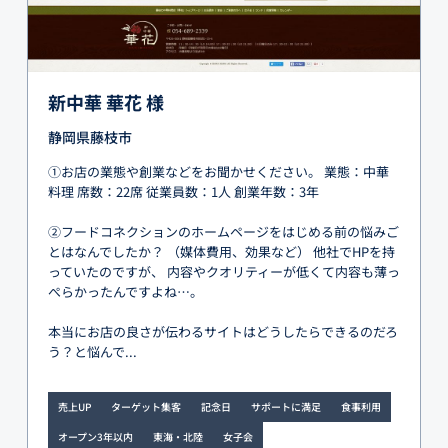
新中華 華花 様
静岡県藤枝市
①お店の業態や創業などをお聞かせください。 業態：中華
料理 席数：22席 従業員数：1人 創業年数：3年
②フードコネクションのホームページをはじめる前の悩みご
とはなんでしたか？ （媒体費用、効果など） 他社でHPを持
っていたのですが、 内容やクオリティーが低くて内容も薄っ
ぺらかったんですよね…。
本当にお店の良さが伝わるサイトはどうしたらできるのだろ
う？と悩んで...
売上UP
ターゲット集客
記念日
サポートに満足
食事利用
オープン3年以内
東海・北陸
女子会