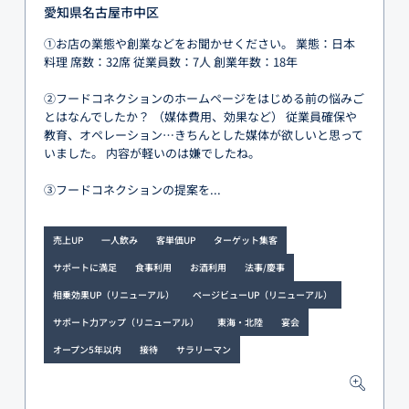
愛知県名古屋市中区
①お店の業態や創業などをお聞かせください。 業態：日本
料理 席数：32席 従業員数：7人 創業年数：18年
②フードコネクションのホームページをはじめる前の悩みご
とはなんでしたか？ （媒体費用、効果など） 従業員確保や
教育、オペレーション…きちんとした媒体が欲しいと思って
いました。 内容が軽いのは嫌でしたね。
③フードコネクションの提案を...
売上UP
一人飲み
客単価UP
ターゲット集客
サポートに満足
食事利用
お酒利用
法事/慶事
相乗効果UP（リニューアル）
ページビューUP（リニューアル）
サポート力アップ（リニューアル）
東海・北陸
宴会
オープン5年以内
接待
サラリーマン