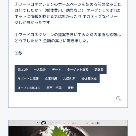
②フードコネクションのホームページを始める前の悩みごと
は何でしたか？（媒体費用、効果など） オープンして3年は
ネットに情報を載せる気は無かったり ネガティブなイメー
ジしか無かったです。
③フードコネクションの提案をきいてみた時の率直な感想は
どうでしたか？ 金額の高さに驚きました。
④数...
売上UP
一人飲み
デート
ターゲット集客
記念日
サポートに満足
食事利用
お酒利用
媒体費削減
オープン5年以内
関西・四国
接待