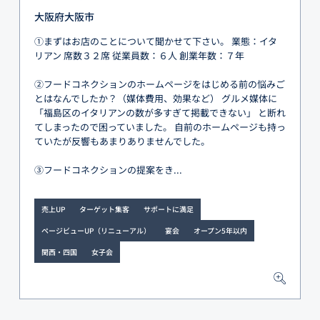
大阪府大阪市
①まずはお店のことについて聞かせて下さい。 業態：イタ
リアン 席数３２席 従業員数：６人 創業年数：７年
②フードコネクションのホームページをはじめる前の悩みご
とはなんでしたか？（媒体費用、効果など） グルメ媒体に
「福島区のイタリアンの数が多すぎて掲載できない」 と断れ
てしまったので困っていました。 自前のホームページも持っ
ていたが反響もあまりありませんでした。
③フードコネクションの提案をき...
売上UP
ターゲット集客
サポートに満足
ページビューUP（リニューアル）
宴会
オープン5年以内
関西・四国
女子会