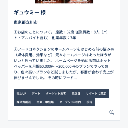
ギュウミー 様
東京都立川市
①お店のことについて。 席数：32席 従業員数：8人（パー
ト・アルバイト含む） 創業年数：7年
②フードコネクションのホームページをはじめる前の悩み事
（媒体費用、効果など） 元々ホームページはあったほうが
いいと思っていました。 ホームページを始める前はホット
ペッパーを月間60,000円～200,000円のプランでやってお
り、色々高いプランなど試しましたが、客層が合わず売上が
伸びませんでした。 その時にフード...
売上UP
デート
ターゲット集客
記念日
サポートに満足
媒体費削減
関東・甲信越
オープン5年以内
接待