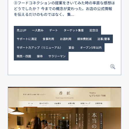
③フードコネクションの提案をきいてみた時の率直な感想は
どうでしたか？ 今までの概念が変わった。お店の公式情報
を伝えるだけのものではなく、 集...
売上UP
一人飲み
デート
ターゲット集客
記念日
サポートに満足
食事利用
お酒利用
媒体費削減
法事/慶事
サポート力アップ（リニューアル）
宴会
オープン5年以内
関西・四国
接待
サラリーマン