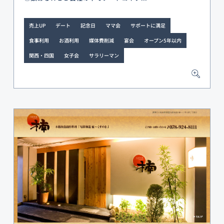
売上UP
デート
記念日
ママ会
サポートに満足
食事利用
お酒利用
媒体費削減
宴会
オープン5年以内
関西・四国
女子会
サラリーマン