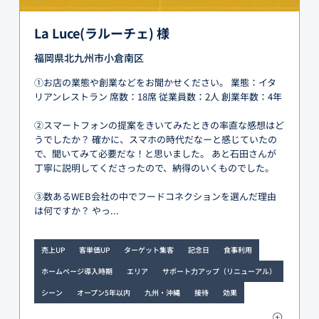
La Luce(ラルーチェ) 様
福岡県北九州市小倉南区
①お店の業態や創業などをお聞かせください。 業態：イタ
リアンレストラン 席数：18席 従業員数：2人 創業年数：4年
②スマートフォンの提案をきいてみたときの率直な感想はど
うでしたか？ 確かに、スマホの時代だなーと感じていたの
で、聞いてみて必要だな！と思いました。 あと石田さんが
丁寧に説明してくださったので、納得のいくものでした。
③数あるWEB会社の中でフードコネクションを選んだ理由
は何ですか？ やっ...
売上UP
客単価UP
ターゲット集客
記念日
食事利用
ホームページ導入時期
エリア
サポート力アップ（リニューアル）
シーン
オープン5年以内
九州・沖縄
接待
効果