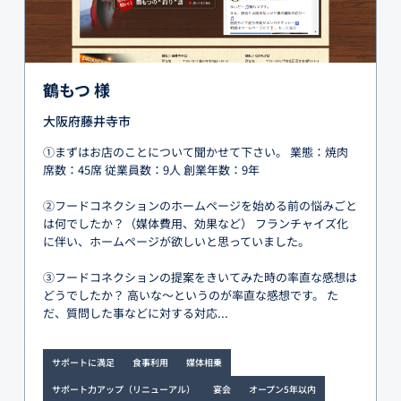
鶴もつ 様
大阪府藤井寺市
①まずはお店のことについて聞かせて下さい。 業態：焼肉
席数：45席 従業員数：9人 創業年数：9年
②フードコネクションのホームページを始める前の悩みごと
は何でしたか？（媒体費用、効果など） フランチャイズ化
に伴い、ホームページが欲しいと思っていました。
③フードコネクションの提案をきいてみた時の率直な感想は
どうでしたか？ 高いな～というのが率直な感想です。 た
だ、質問した事などに対する対応...
サポートに満足
食事利用
媒体相乗
サポート力アップ（リニューアル）
宴会
オープン5年以内