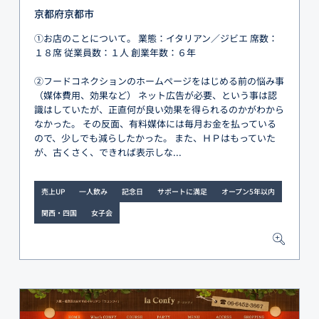
京都府京都市
①お店のことについて。 業態：イタリアン／ジビエ 席数：
１８席 従業員数：１人 創業年数：６年
②フードコネクションのホームページをはじめる前の悩み事
（媒体費用、効果など） ネット広告が必要、という事は認
識はしていたが、正直何が良い効果を得られるのかがわから
なかった。 その反面、有料媒体には毎月お金を払っている
ので、少しでも減らしたかった。 また、ＨＰはもっていた
が、古くさく、できれば表示しな...
売上UP
一人飲み
記念日
サポートに満足
オープン5年以内
関西・四国
女子会