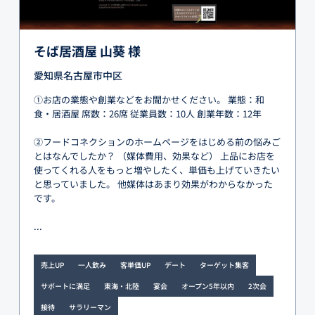
そば居酒屋 山葵 様
愛知県名古屋市中区
①お店の業態や創業などをお聞かせください。 業態：和
食・居酒屋 席数：26席 従業員数：10人 創業年数：12年
②フードコネクションのホームページをはじめる前の悩みご
とはなんでしたか？ （媒体費用、効果など） 上品にお店を
使ってくれる人をもっと増やしたく、単価も上げていきたい
と思っていました。 他媒体はあまり効果がわからなかった
です。
...
売上UP
一人飲み
客単価UP
デート
ターゲット集客
サポートに満足
東海・北陸
宴会
オープン5年以内
2次会
接待
サラリーマン