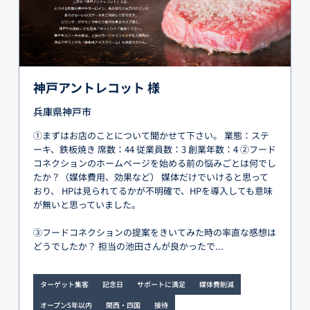
神戸アントレコット 様
兵庫県神戸市
①まずはお店のことについて聞かせて下さい。 業態：ステ
ーキ、鉄板焼き 席数：44 従業員数：3 創業年数：4 ②フード
コネクションのホームページを始める前の悩みごとは何でし
たか？（媒体費用、効果など） 媒体だけでいけると思って
おり、 HPは見られてるかが不明確で、HPを導入しても意味
が無いと思っていました。
③フードコネクションの提案をきいてみた時の率直な感想は
どうでしたか？ 担当の池田さんが良かったで...
ターゲット集客
記念日
サポートに満足
媒体費削減
オープン5年以内
関西・四国
接待