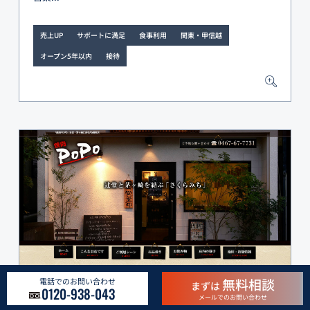
売上UP
サポートに満足
食事利用
関東・甲信越
オープン5年以内
接待
無料相談
電話でのお問い合わせ
まずは
0120-938-043
メールでのお問い合わせ