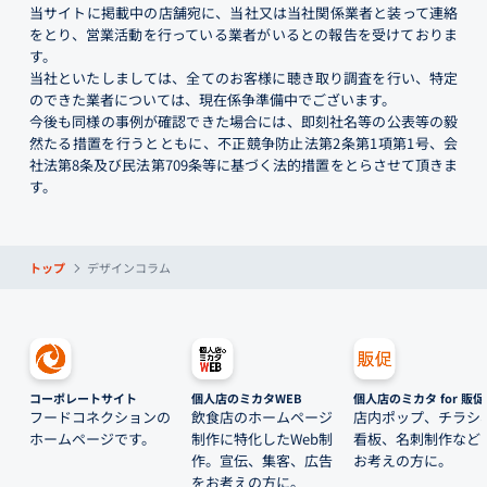
当サイトに掲載中の店舗宛に、当社又は当社関係業者と装って連絡
をとり、営業活動を行っている業者がいるとの報告を受けておりま
す。
当社といたしましては、全てのお客様に聴き取り調査を行い、特定
のできた業者については、現在係争準備中でございます。
今後も同様の事例が確認できた場合には、即刻社名等の公表等の毅
然たる措置を行うとともに、不正競争防止法第2条第1項第1号、会
社法第8条及び民法第709条等に基づく法的措置をとらさせて頂きま
す。
トップ
デザインコラム
コーポレートサイト
個人店のミカタWEB
個人店のミカタ for 販促
フードコネクションの
飲食店のホームページ
店内ポップ、チラシ
ホームページです。
制作に特化したWeb制
看板、名刺制作など
作。宣伝、集客、広告
お考えの方に。
をお考えの方に。