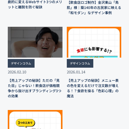
劇的に変えるWebサイト3つのメリ
【飲食店ロゴ制作】金沢東山「鳥
ットと離脱を防ぐ秘訣
肌」様｜築140年の古民家に映える
「和モダン」なデザイン事例
デザインコラム
デザインコラム
2026.02.10
2026.01.14
【売上アップの秘訣】ただの「見
【売上アップの秘訣】メニュー表
た目」じゃない！飲食店が価格競
の色を変えるだけで注文数が増え
争から抜け出すブランディング3つ
る！？食欲を操る「色彩心理」の
の効果
魔法