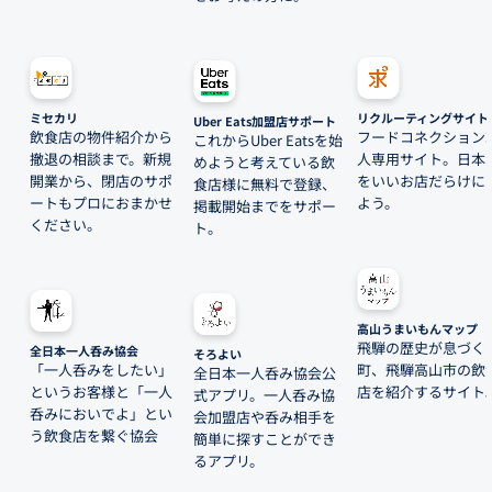
ミセカリ
リクルーティングサイト
Uber Eats加盟店サポート
飲食店の物件紹介から
フードコネクション
これからUber Eatsを始
撤退の相談まで。新規
人専用サイト。日本
めようと考えている飲
開業から、閉店のサポ
をいいお店だらけに
食店様に無料で登録、
ートもプロにおまかせ
よう。
掲載開始までをサポー
ください。
ト。
高山うまいもんマップ
飛騨の歴史が息づく
全日本一人呑み協会
そろよい
「一人呑みをしたい」
町、飛騨高山市の飲
全日本一人呑み協会公
というお客様と「一人
店を紹介するサイト
式アプリ。一人呑み協
呑みにおいでよ」とい
会加盟店や呑み相手を
う飲食店を繋ぐ協会
簡単に探すことができ
るアプリ。