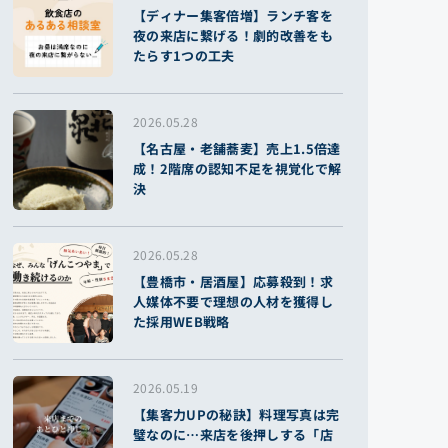
【ディナー集客倍増】ランチ客を
夜の来店に繋げる！劇的改善をも
たらす1つの工夫
2026.05.28
【名古屋・老舗蕎麦】売上1.5倍達
成！2階席の認知不足を視覚化で解
決
2026.05.28
【豊橋市・居酒屋】応募殺到！求
人媒体不要で理想の人材を獲得し
た採用WEB戦略
2026.05.19
【集客力UPの秘訣】料理写真は完
璧なのに…来店を後押しする「店