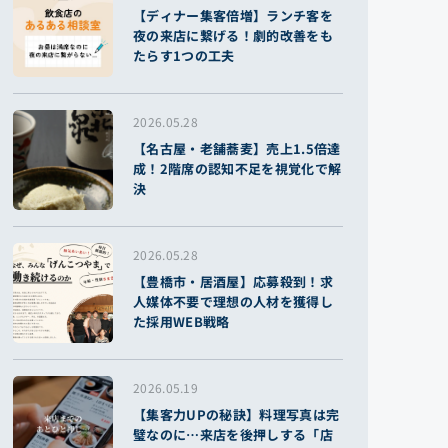
【ディナー集客倍増】ランチ客を
夜の来店に繋げる！劇的改善をも
たらす1つの工夫
2026.05.28
【名古屋・老舗蕎麦】売上1.5倍達
成！2階席の認知不足を視覚化で解
決
2026.05.28
【豊橋市・居酒屋】応募殺到！求
人媒体不要で理想の人材を獲得し
た採用WEB戦略
2026.05.19
【集客力UPの秘訣】料理写真は完
璧なのに…来店を後押しする「店