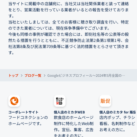
当サイトに掲載中の店舗宛に、当社又は当社関係業者と装って連絡
をとり、営業活動を行っている業者がいるとの報告を受けておりま
す。
当社といたしましては、全てのお客様に聴き取り調査を行い、特定
のできた業者については、現在係争準備中でございます。
今後も同様の事例が確認できた場合には、即刻社名等の公表等の毅
然たる措置を行うとともに、不正競争防止法第2条第1項第1号、会
社法第8条及び民法第709条等に基づく法的措置をとらさせて頂きま
す。
トップ
ブログ一覧
Googleビジネスプロフィール～2024年5月全国のお店の平均GBP数値～
コーポレートサイト
個人店のミカタWEB
個人店のミカタ for 販促
フードコネクションの
飲食店のホームページ
店内ポップ、チラシ
ホームページです。
制作に特化したWeb制
看板、名刺制作など
作。宣伝、集客、広告
お考えの方に。
をお考えの方に。