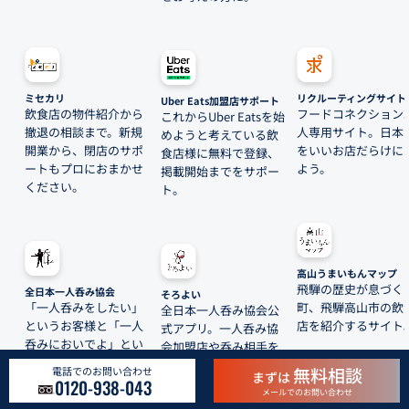
ミセカリ
リクルーティングサイト
Uber Eats加盟店サポート
飲食店の物件紹介から
フードコネクション
これからUber Eatsを始
撤退の相談まで。新規
人専用サイト。日本
めようと考えている飲
開業から、閉店のサポ
をいいお店だらけに
食店様に無料で登録、
ートもプロにおまかせ
よう。
掲載開始までをサポー
ください。
ト。
高山うまいもんマップ
飛騨の歴史が息づく
全日本一人呑み協会
そろよい
「一人呑みをしたい」
町、飛騨高山市の飲
全日本一人呑み協会公
というお客様と「一人
店を紹介するサイト
式アプリ。一人呑み協
呑みにおいでよ」とい
会加盟店や呑み相手を
う飲食店を繋ぐ協会
簡単に探すことができ
無料相談
電話でのお問い合わせ
まずは
0120-938-043
るアプリ。
メールでのお問い合わせ