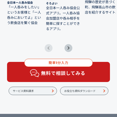
飛騨の歴史が息づく
全日本一人呑み協会
そろよい
「一人呑みをしたい」
町、飛騨高山市の飲
全日本一人呑み協会公
というお客様と「一人
店を紹介するサイト
式アプリ。一人呑み協
呑みにおいでよ」とい
会加盟店や呑み相手を
う飲食店を繋ぐ協会
簡単に探すことができ
るアプリ。
簡単
分入力
1
無料で相談してみる
サービス資料請求
お役立ち資料ダウンロード