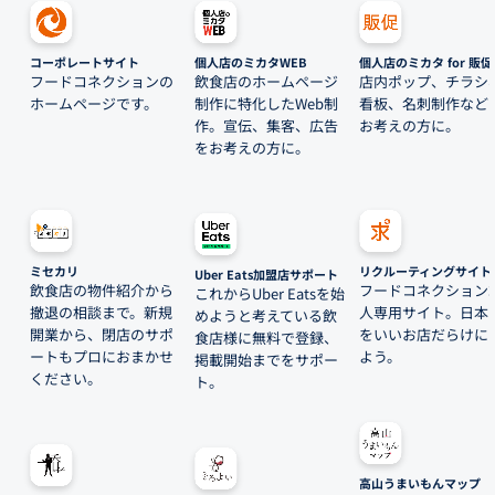
コーポレートサイト
個人店のミカタWEB
個人店のミカタ for 販促
フードコネクションの
飲食店のホームページ
店内ポップ、チラシ
ホームページです。
制作に特化したWeb制
看板、名刺制作など
作。宣伝、集客、広告
お考えの方に。
をお考えの方に。
ミセカリ
リクルーティングサイト
Uber Eats加盟店サポート
飲食店の物件紹介から
フードコネクション
これからUber Eatsを始
撤退の相談まで。新規
人専用サイト。日本
めようと考えている飲
開業から、閉店のサポ
をいいお店だらけに
食店様に無料で登録、
ートもプロにおまかせ
よう。
掲載開始までをサポー
ください。
ト。
高山うまいもんマップ