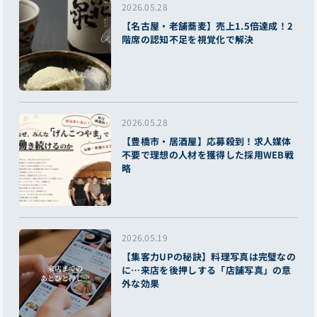
2026.05.28
【名古屋・老舗蕎麦】売上1.5倍達成！2
階席の認知不足を視覚化で解決
2026.05.28
【豊橋市・居酒屋】応募殺到！求人媒体
不要で理想の人材を獲得した採用WEB戦
略
2026.05.19
【集客力UPの秘訣】料理写真は完璧なの
に…来店を後押しする「店舗写真」の意
外な効果