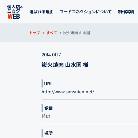
選ばれる理由
フードコネクションについて
制作実績
トップ
すべて
炭火焼肉 山水園
2014.01.17
炭火焼肉 山水園 様
URL
http://www.sansuien.net/
業種
焼肉
場所