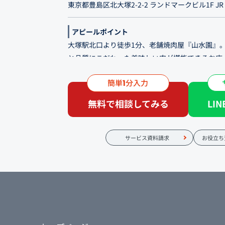
東京都豊島区北大塚2-2-2 ランドマークビル1F J
アピールポイント
大塚駅北口より徒歩1分、老舗焼肉屋『山水園』。
と品質にこだわった美味しい肉が堪能できるお店
屋の決め手はタレにもあり、こちらは創業から日
簡単
分入力
1
と。 素材を邪魔せず、本来の味を楽しむことがで
げ、本来の甘味と旨味を引き出すことができます
無料で相談してみる
LI
れるような配慮があり、少なめサイズもチョイス
サイドメニューも充実させ、〆に人気の「石焼ビ
おすすめです。
サービス資料請求
お役立ち