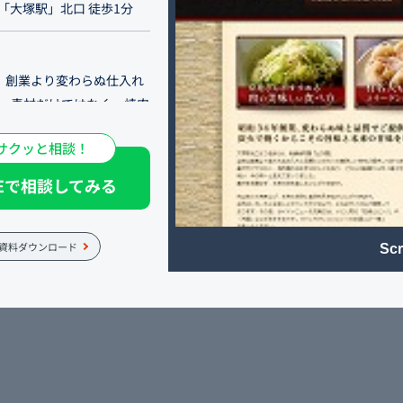
R「大塚駅」北口 徒歩1分
 創業より変わらぬ仕入れ
。 素材だけではなく、焼肉
々進化を続け、今の味へ
サクッと相談！
きます。 肉は炭火で焼き上
。お肉はいろいろと食べら
NEで相談してみる
できるところもポイント。
ビンバ」や「冷麺」などが
資料ダウンロード
Scr