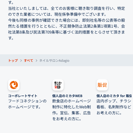
す。
当社といたしましては、全てのお客様に聴き取り調査を行い、特定
のできた業者については、現在係争準備中でございます。
今後も同様の事例が確認できた場合には、即刻社名等の公表等の毅
然たる措置を行うとともに、不正競争防止法第2条第1項第1号、会
社法第8条及び民法第709条等に基づく法的措置をとらさせて頂きま
す。
トップ
すべて
ネイルサロンAdagio
コーポレートサイト
個人店のミカタWEB
個人店のミカタ for 販促
フードコネクションの
飲食店のホームページ
店内ポップ、チラシ
ホームページです。
制作に特化したWeb制
看板、名刺制作など
作。宣伝、集客、広告
お考えの方に。
をお考えの方に。