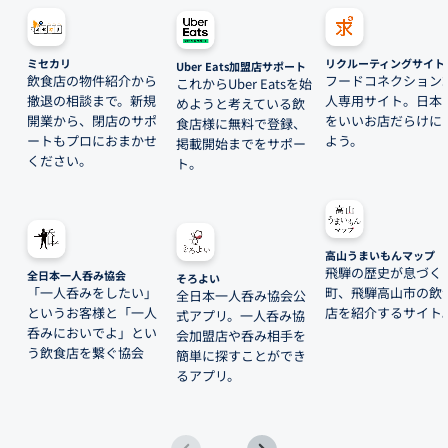
ミセカリ
リクルーティングサイト
Uber Eats加盟店サポート
飲食店の物件紹介から
フードコネクション
これからUber Eatsを始
撤退の相談まで。新規
人専用サイト。日本
めようと考えている飲
開業から、閉店のサポ
をいいお店だらけに
食店様に無料で登録、
ートもプロにおまかせ
よう。
掲載開始までをサポー
ください。
ト。
高山うまいもんマップ
飛騨の歴史が息づく
全日本一人呑み協会
そろよい
「一人呑みをしたい」
町、飛騨高山市の飲
全日本一人呑み協会公
というお客様と「一人
店を紹介するサイト
式アプリ。一人呑み協
呑みにおいでよ」とい
会加盟店や呑み相手を
う飲食店を繋ぐ協会
簡単に探すことができ
るアプリ。