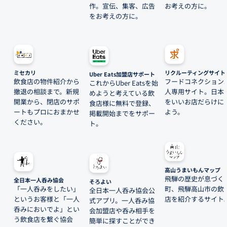
作。宣伝、集客、広告
お考えの方に。
をお考えの方に。
ミセカリ
リクルーティングサイト
Uber Eats加盟店サポート
飲食店の物件紹介から
フードコネクション
これからUber Eatsを始
撤退の相談まで。新規
人専用サイト。日本
めようと考えている飲
開業から、閉店のサポ
をいいお店だらけに
食店様に無料で登録、
ートもプロにおまかせ
よう。
掲載開始までをサポー
ください。
ト。
高山うまいもんマップ
飛騨の歴史が息づく
全日本一人呑み協会
そろよい
「一人呑みをしたい」
町、飛騨高山市の飲
全日本一人呑み協会公
というお客様と「一人
店を紹介するサイト
式アプリ。一人呑み協
呑みにおいでよ」とい
会加盟店や呑み相手を
う飲食店を繋ぐ協会
簡単に探すことができ