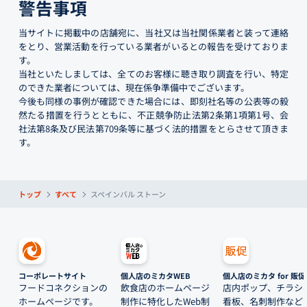
警告事項
当サイトに掲載中の店舗宛に、当社又は当社関係業者と装って連絡
をとり、営業活動を行っている業者がいるとの報告を受けておりま
す。
当社といたしましては、全てのお客様に聴き取り調査を行い、特定
のできた業者については、現在係争準備中でございます。
今後も同様の事例が確認できた場合には、即刻社名等の公表等の毅
然たる措置を行うとともに、不正競争防止法第2条第1項第1号、会
社法第8条及び民法第709条等に基づく法的措置をとらさせて頂きま
す。
トップ
すべて
スペインバル ストーン
コーポレートサイト
個人店のミカタWEB
個人店のミカタ for 販促
フードコネクションの
飲食店のホームページ
店内ポップ、チラシ
ホームページです。
制作に特化したWeb制
看板、名刺制作など