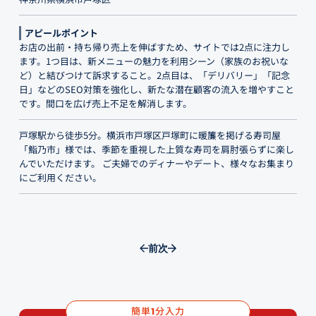
アピールポイント
お店の出前・持ち帰り売上を伸ばすため、サイトでは2点に注力し
ます。1つ目は、新メニューの魅力を利用シーン（家族のお祝いな
ど）と結びつけて訴求すること。2点目は、「デリバリー」「記念
日」などのSEO対策を強化し、新たな潜在顧客の流入を増やすこと
です。間口を広げ売上不足を解消します。
戸塚駅から徒歩5分。横浜市戸塚区戸塚町に暖簾を掲げる寿司屋
「鮨乃市」様では、季節を重視した上質な寿司を肩肘張らずに楽し
んでいただけます。 ご夫婦でのディナーやデート、様々なお集まり
にご利用ください。
前
次
簡単
分入力
1