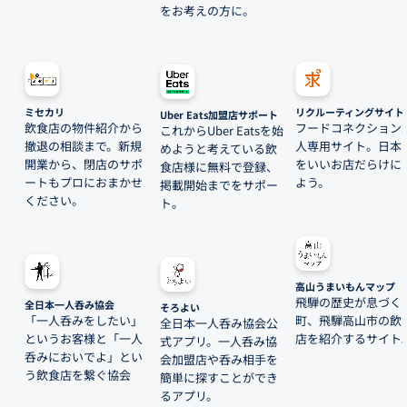
をお考えの方に。
ミセカリ
リクルーティングサイト
Uber Eats加盟店サポート
飲食店の物件紹介から
フードコネクション
これからUber Eatsを始
撤退の相談まで。新規
人専用サイト。日本
めようと考えている飲
開業から、閉店のサポ
をいいお店だらけに
食店様に無料で登録、
ートもプロにおまかせ
よう。
掲載開始までをサポー
ください。
ト。
高山うまいもんマップ
飛騨の歴史が息づく
全日本一人呑み協会
そろよい
「一人呑みをしたい」
町、飛騨高山市の飲
全日本一人呑み協会公
というお客様と「一人
店を紹介するサイト
式アプリ。一人呑み協
呑みにおいでよ」とい
会加盟店や呑み相手を
う飲食店を繋ぐ協会
簡単に探すことができ
るアプリ。