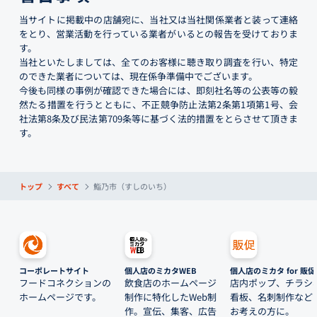
当サイトに掲載中の店舗宛に、当社又は当社関係業者と装って連絡
をとり、営業活動を行っている業者がいるとの報告を受けておりま
す。
当社といたしましては、全てのお客様に聴き取り調査を行い、特定
のできた業者については、現在係争準備中でございます。
今後も同様の事例が確認できた場合には、即刻社名等の公表等の毅
然たる措置を行うとともに、不正競争防止法第2条第1項第1号、会
社法第8条及び民法第709条等に基づく法的措置をとらさせて頂きま
す。
トップ
すべて
鮨乃市（すしのいち）
コーポレートサイト
個人店のミカタWEB
個人店のミカタ for 販促
フードコネクションの
飲食店のホームページ
店内ポップ、チラシ
ホームページです。
制作に特化したWeb制
看板、名刺制作など
作。宣伝、集客、広告
お考えの方に。