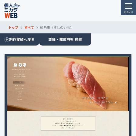
トップ
すべて
鮨乃市（すしのいち）
制作実績へ戻る
業種・都道府県 検索