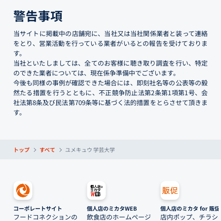
警告事項
当サイトに掲載中の店舗宛に、当社又は当社関係業者と装って連絡
をとり、営業活動を行っている業者がいるとの報告を受けておりま
す。
当社といたしましては、全てのお客様に聴き取り調査を行い、特定
のできた業者については、現在係争準備中でございます。
今後も同様の事例が確認できた場合には、即刻社名等の公表等の毅
然たる措置を行うとともに、不正競争防止法第2条第1項第1号、会
社法第8条及び民法第709条等に基づく法的措置をとらさせて頂きま
す。
トップ
すべて
ユメキュウ 学芸大学
コーポレートサイト
個人店のミカタWEB
個人店のミカタ for 販促
フードコネクションの
飲食店のホームページ
店内ポップ、チラシ