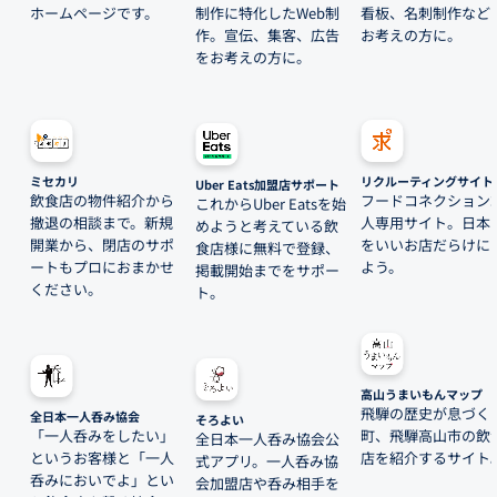
ホームページです。
制作に特化したWeb制
看板、名刺制作など
作。宣伝、集客、広告
お考えの方に。
をお考えの方に。
ミセカリ
リクルーティングサイト
Uber Eats加盟店サポート
飲食店の物件紹介から
フードコネクション
これからUber Eatsを始
撤退の相談まで。新規
人専用サイト。日本
めようと考えている飲
開業から、閉店のサポ
をいいお店だらけに
食店様に無料で登録、
ートもプロにおまかせ
よう。
掲載開始までをサポー
ください。
ト。
高山うまいもんマップ
飛騨の歴史が息づく
全日本一人呑み協会
そろよい
「一人呑みをしたい」
町、飛騨高山市の飲
全日本一人呑み協会公
というお客様と「一人
店を紹介するサイト
式アプリ。一人呑み協
呑みにおいでよ」とい
会加盟店や呑み相手を