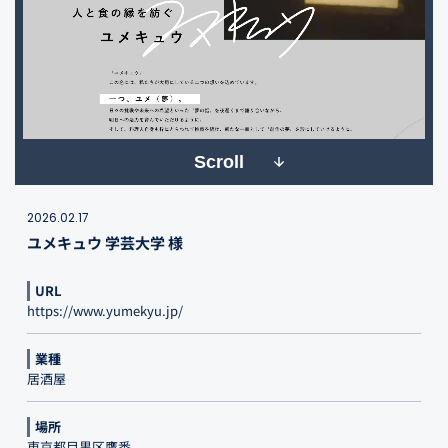
Scroll
2026.02.17
ユメキュウ 学芸大学 様
URL
https://www.yumekyu.jp/
業種
居酒屋
場所
東京都目黒区鷹番