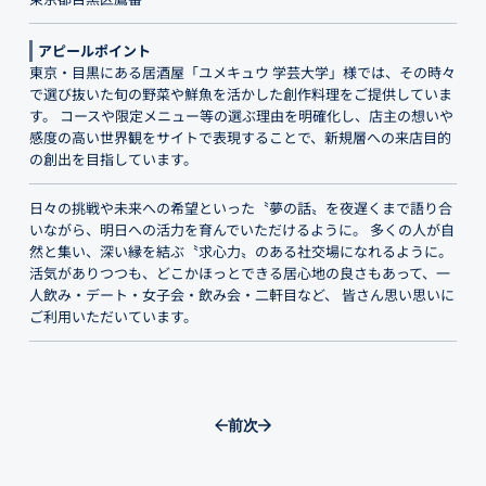
アピールポイント
東京・目黒にある居酒屋「ユメキュウ 学芸大学」様では、その時々
で選び抜いた旬の野菜や鮮魚を活かした創作料理をご提供していま
す。 コースや限定メニュー等の選ぶ理由を明確化し、店主の想いや
感度の高い世界観をサイトで表現することで、新規層への来店目的
の創出を目指しています。
日々の挑戦や未来への希望といった〝夢の話〟を夜遅くまで語り合
いながら、明日への活力を育んでいただけるように。 多くの人が自
然と集い、深い縁を結ぶ〝求心力〟のある社交場になれるように。
活気がありつつも、どこかほっとできる居心地の良さもあって、一
人飲み・デート・女子会・飲み会・二軒目など、 皆さん思い思いに
ご利用いただいています。
前
次