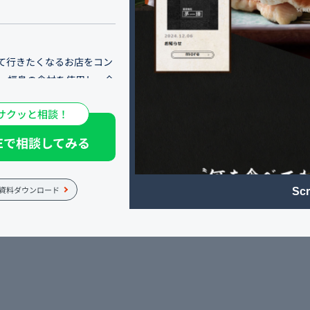
て行きたくなるお店をコン
く、福島の食材を使用し、全
度の速さが魅力です。
サクッと相談！
です。 2階と3階は完全個
NEで相談してみる
てなす接待やご会食、ご宴
個室のテーブル席を設けてい
にも最適な空間です。
資料ダウンロード
Scr