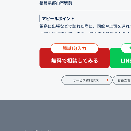
福島県郡山市駅前
アピールポイント
福島に出張などで訪れた際に、同僚や上司を連れ
セプトに作成しています。 日本酒の品揃えも多
て店内で仕込みをされた豊富なメニューと提供速
簡単
分入力
1
福島の郷土料理と地酒をお出ししている和食居酒屋
無料で相談してみる
LI
室となっていますので、県外からお越しの方をも
会にもぜひご利用ください。 カウンター席と半
る1階は、出張の際の一人飲み、観光時のお食事
サービス資料請求
お役立ち