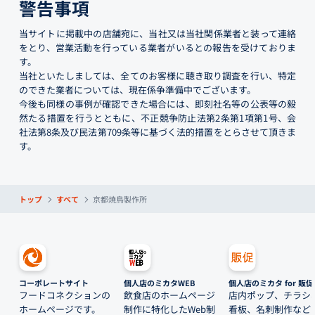
警告事項
当サイトに掲載中の店舗宛に、当社又は当社関係業者と装って連絡
をとり、営業活動を行っている業者がいるとの報告を受けておりま
す。
当社といたしましては、全てのお客様に聴き取り調査を行い、特定
のできた業者については、現在係争準備中でございます。
今後も同様の事例が確認できた場合には、即刻社名等の公表等の毅
然たる措置を行うとともに、不正競争防止法第2条第1項第1号、会
社法第8条及び民法第709条等に基づく法的措置をとらさせて頂きま
す。
トップ
すべて
京都焼鳥製作所
コーポレートサイト
個人店のミカタWEB
個人店のミカタ for 販促
フードコネクションの
飲食店のホームページ
店内ポップ、チラシ
ホームページです。
制作に特化したWeb制
看板、名刺制作など