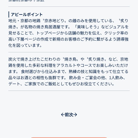
アピールポイント
地元・京都の地鶏〝京赤地どり〟の雌のみを使用している、〝炙り
焼き〟が名物の焼き鳥居酒屋です。 「美味しそう」なビジュアルを
見せることで、トップページから店舗の魅力を伝え、クリック率の
高い下層ページの作成で新規のお客様のご予約に繋がるよう誘導強
化を図っています。
炭火で焼き上げたこだわりの〝焼き鳥〟や〝炙り焼き〟など、京地
鶏を使用した多彩な料理をアラカルトやコースでお楽しみいただけ
ます。 食材選びから仕込みまで、熟練の技と知識をもって仕立てる
品々はお酒との相性も抜群です。 飲み会・ご宴会の他、1人飲み、
デート、ご家族でのご飯処としてもぜひお役立てください。
前
次