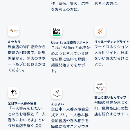
作。宣伝、集客、広告
お考えの方に。
をお考えの方に。
ミセカリ
リクルーティングサイト
Uber Eats加盟店サポート
飲食店の物件紹介から
フードコネクション
これからUber Eatsを始
撤退の相談まで。新規
人専用サイト。日本
めようと考えている飲
開業から、閉店のサポ
をいいお店だらけに
食店様に無料で登録、
ートもプロにおまかせ
よう。
掲載開始までをサポー
ください。
ト。
高山うまいもんマップ
飛騨の歴史が息づく
全日本一人呑み協会
そろよい
「一人呑みをしたい」
町、飛騨高山市の飲
全日本一人呑み協会公
というお客様と「一人
店を紹介するサイト
式アプリ。一人呑み協
呑みにおいでよ」とい
会加盟店や呑み相手を
う飲食店を繋ぐ協会
簡単に探すことができ