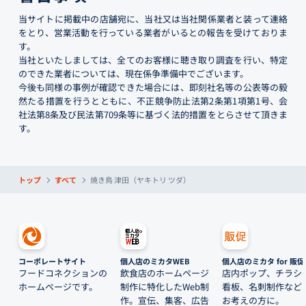
当サイトに掲載中の店舗宛に、当社又は当社関係業者と装って連絡
をとり、営業活動を行っている業者がいるとの報告を受けておりま
す。
当社といたしましては、全てのお客様に聴き取り調査を行い、特定
のできた業者については、現在係争準備中でございます。
今後も同様の事例が確認できた場合には、即刻社名等の公表等の毅
然たる措置を行うとともに、不正競争防止法第2条第1項第1号、会
社法第8条及び民法第709条等に基づく法的措置をとらさせて頂きま
す。
トップ
すべて
焼き鳥 津田（ヤキトリ ツダ）
コーポレートサイト
個人店のミカタWEB
個人店のミカタ for 販促
フードコネクションの
飲食店のホームページ
店内ポップ、チラシ
ホームページです。
制作に特化したWeb制
看板、名刺制作など
作。宣伝、集客、広告
お考えの方に。