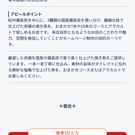
アピールポイント
紀州備長炭を中心に、3種類の国産備長炭を使い分け、繊細な技で
仕上げた赤鶏の焼き鳥を、おまかせ7本や10本のコースとアラカル
トで愉しめるお店です。 来店目的となるようなお店のこだわりや魅
力、空間を発信していくことがホームページ制作の目的の一つで
す。
厳選した赤鶏を国産の備長炭で香り高く仕上げた焼き鳥をご提供し
ています。 一本一本丁寧に仕込み、素材の旨味がダイレクトに伝わ
る絶妙な塩梅で仕上げた串を、おまかせコースまたはアラカルトで
お楽しみください。
前
次
簡単
分入力
1