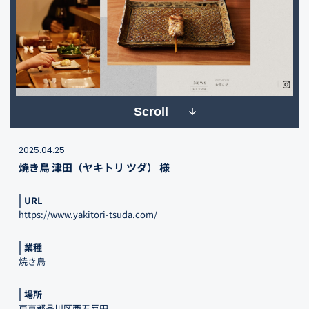
Scroll
2025.04.25
焼き鳥 津田（ヤキトリ ツダ） 様
URL
https://www.yakitori-tsuda.com/
業種
焼き鳥
場所
東京都品川区西五反田