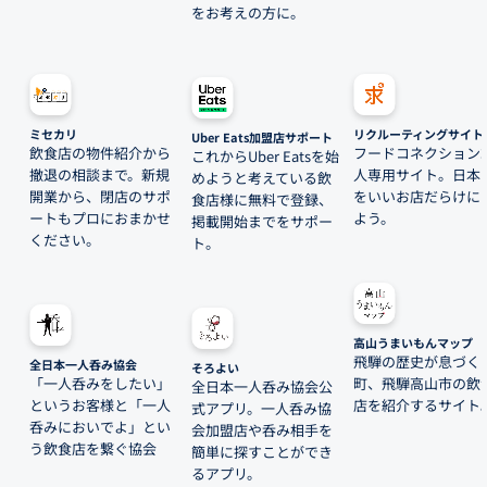
をお考えの方に。
ミセカリ
リクルーティングサイト
Uber Eats加盟店サポート
飲食店の物件紹介から
フードコネクション
これからUber Eatsを始
撤退の相談まで。新規
人専用サイト。日本
めようと考えている飲
開業から、閉店のサポ
をいいお店だらけに
食店様に無料で登録、
ートもプロにおまかせ
よう。
掲載開始までをサポー
ください。
ト。
高山うまいもんマップ
飛騨の歴史が息づく
全日本一人呑み協会
そろよい
「一人呑みをしたい」
町、飛騨高山市の飲
全日本一人呑み協会公
というお客様と「一人
店を紹介するサイト
式アプリ。一人呑み協
呑みにおいでよ」とい
会加盟店や呑み相手を
う飲食店を繋ぐ協会
簡単に探すことができ
るアプリ。