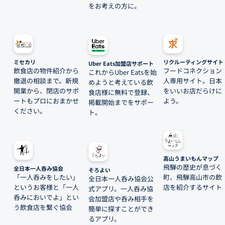
をお考えの方に。
ミセカリ
リクルーティングサイト
Uber Eats加盟店サポート
飲食店の物件紹介から
フードコネクション
これからUber Eatsを始
撤退の相談まで。新規
人専用サイト。日本
めようと考えている飲
開業から、閉店のサポ
をいいお店だらけに
食店様に無料で登録、
ートもプロにおまかせ
よう。
掲載開始までをサポー
ください。
ト。
高山うまいもんマップ
飛騨の歴史が息づく
全日本一人呑み協会
そろよい
「一人呑みをしたい」
町、飛騨高山市の飲
全日本一人呑み協会公
というお客様と「一人
店を紹介するサイト
式アプリ。一人呑み協
呑みにおいでよ」とい
会加盟店や呑み相手を
う飲食店を繋ぐ協会
簡単に探すことができ
るアプリ。