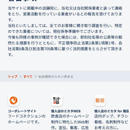
当サイトに掲載中の店舗宛に、当社又は当社関係業者と装って連絡
をとり、営業活動を行っている業者がいるとの報告を受けておりま
す。
当社といたしましては、全てのお客様に聴き取り調査を行い、特定
のできた業者については、現在係争準備中でございます。
今後も同様の事例が確認できた場合には、即刻社名等の公表等の毅
然たる措置を行うとともに、不正競争防止法第2条第1項第1号、会
社法第8条及び民法第709条等に基づく法的措置をとらさせて頂きま
す。
トップ
すべて
仙台焼肉ホルモン虎まる
コーポレートサイト
個人店のミカタWEB
個人店のミカタ for 販促
フードコネクションの
飲食店のホームページ
店内ポップ、チラシ
ホームページです。
制作に特化したWeb制
看板、名刺制作など
作。宣伝、集客、広告
お考えの方に。