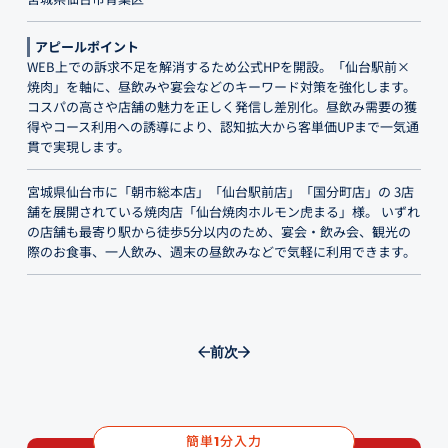
アピールポイント
WEB上での訴求不足を解消するため公式HPを開設。「仙台駅前×
焼肉」を軸に、昼飲みや宴会などのキーワード対策を強化します。
コスパの高さや店舗の魅力を正しく発信し差別化。昼飲み需要の獲
得やコース利用への誘導により、認知拡大から客単価UPまで一気通
貫で実現します。
宮城県仙台市に「朝市総本店」「仙台駅前店」「国分町店」の 3店
舗を展開されている焼肉店「仙台焼肉ホルモン虎まる」様。 いずれ
の店舗も最寄り駅から徒歩5分以内のため、宴会・飲み会、観光の
際のお食事、一人飲み、週末の昼飲みなどで気軽に利用できます。
前
次
簡単
分入力
1