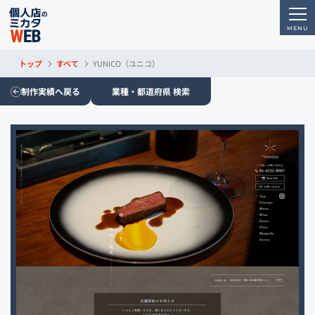
トップ
すべて
YUNiCO（ユニコ）
制作実績へ戻る
業種・都道府県 検索