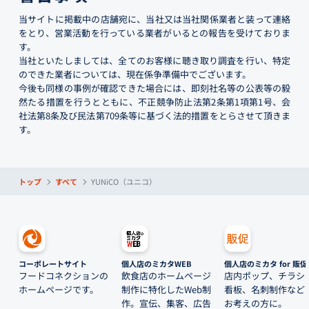
当サイトに掲載中の店舗宛に、当社又は当社関係業者と装って連絡
をとり、営業活動を行っている業者がいるとの報告を受けておりま
す。
当社といたしましては、全てのお客様に聴き取り調査を行い、特定
のできた業者については、現在係争準備中でございます。
今後も同様の事例が確認できた場合には、即刻社名等の公表等の毅
然たる措置を行うとともに、不正競争防止法第2条第1項第1号、会
社法第8条及び民法第709条等に基づく法的措置をとらさせて頂きま
す。
トップ
すべて
YUNiCO（ユニコ）
コーポレートサイト
個人店のミカタWEB
個人店のミカタ for 販促
フードコネクションの
飲食店のホームページ
店内ポップ、チラシ
ホームページです。
制作に特化したWeb制
看板、名刺制作など
作。宣伝、集客、広告
お考えの方に。