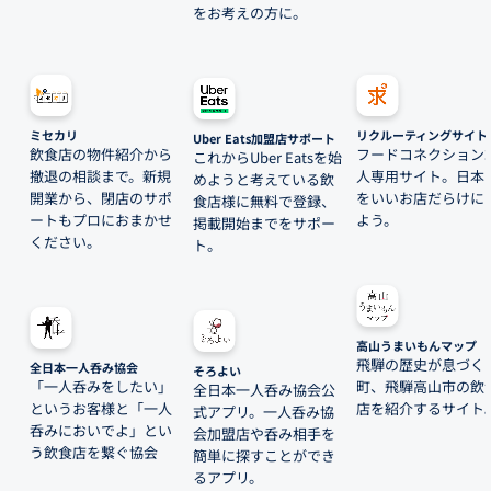
をお考えの方に。
ミセカリ
リクルーティングサイト
Uber Eats加盟店サポート
飲食店の物件紹介から
フードコネクション
これからUber Eatsを始
撤退の相談まで。新規
人専用サイト。日本
めようと考えている飲
開業から、閉店のサポ
をいいお店だらけに
食店様に無料で登録、
ートもプロにおまかせ
よう。
掲載開始までをサポー
ください。
ト。
高山うまいもんマップ
飛騨の歴史が息づく
全日本一人呑み協会
そろよい
「一人呑みをしたい」
町、飛騨高山市の飲
全日本一人呑み協会公
というお客様と「一人
店を紹介するサイト
式アプリ。一人呑み協
呑みにおいでよ」とい
会加盟店や呑み相手を
う飲食店を繋ぐ協会
簡単に探すことができ
るアプリ。