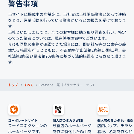
警告事項
当サイトに掲載中の店舗宛に、当社又は当社関係業者と装って連絡
をとり、営業活動を行っている業者がいるとの報告を受けておりま
す。
当社といたしましては、全てのお客様に聴き取り調査を行い、特定
のできた業者については、現在係争準備中でございます。
今後も同様の事例が確認できた場合には、即刻社名等の公表等の毅
然たる措置を行うとともに、不正競争防止法第2条第1項第1号、会
社法第8条及び民法第709条等に基づく法的措置をとらさせて頂きま
す。
トップ
すべて
Brasserie 鐵（ブラッセリー テツ）
コーポレートサイト
個人店のミカタWEB
個人店のミカタ for 販促
フードコネクションの
飲食店のホームページ
店内ポップ、チラシ
ホームページです。
制作に特化したWeb制
看板、名刺制作など