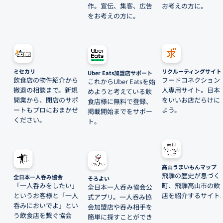
作。宣伝、集客、広告
お考えの方に。
をお考えの方に。
ミセカリ
リクルーティングサイト
Uber Eats加盟店サポート
飲食店の物件紹介から
フードコネクション
これからUber Eatsを始
撤退の相談まで。新規
人専用サイト。日本
めようと考えている飲
開業から、閉店のサポ
をいいお店だらけに
食店様に無料で登録、
ートもプロにおまかせ
よう。
掲載開始までをサポー
ください。
ト。
高山うまいもんマップ
飛騨の歴史が息づく
全日本一人呑み協会
そろよい
「一人呑みをしたい」
町、飛騨高山市の飲
全日本一人呑み協会公
というお客様と「一人
店を紹介するサイト
式アプリ。一人呑み協
呑みにおいでよ」とい
会加盟店や呑み相手を
う飲食店を繋ぐ協会
簡単に探すことができ