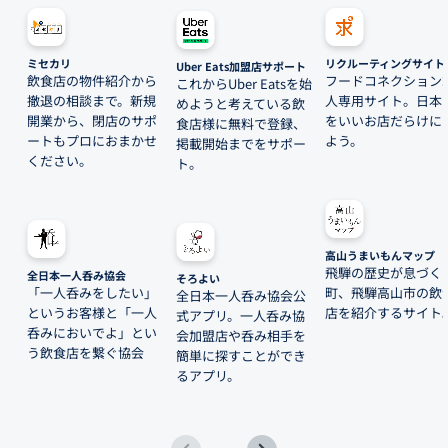
ミセカリ
リクルーティングサイト
Uber Eats加盟店サポート
飲食店の物件紹介から
フードコネクション
これからUber Eatsを始
撤退の相談まで。新規
人専用サイト。日本
めようと考えている飲
開業から、閉店のサポ
をいいお店だらけに
食店様に無料で登録、
ートもプロにおまかせ
よう。
掲載開始までをサポー
ください。
ト。
高山うまいもんマップ
飛騨の歴史が息づく
全日本一人呑み協会
そろよい
「一人呑みをしたい」
町、飛騨高山市の飲
全日本一人呑み協会公
というお客様と「一人
店を紹介するサイト
式アプリ。一人呑み協
呑みにおいでよ」とい
会加盟店や呑み相手を
う飲食店を繋ぐ協会
簡単に探すことができ
るアプリ。