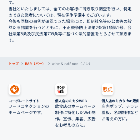
す。
当社といたしましては、全てのお客様に聴き取り調査を行い、特定
のできた業者については、現在係争準備中でございます。
今後も同様の事例が確認できた場合には、即刻社名等の公表等の毅
然たる措置を行うとともに、不正競争防止法第2条第1項第1号、会
社法第8条及び民法第709条等に基づく法的措置をとらさせて頂きま
す。
トップ
BAR（バー）
wine ＆ café non（ノン）
コーポレートサイト
個人店のミカタWEB
個人店のミカタ for 販促
フードコネクションの
飲食店のホームページ
店内ポップ、チラシ
ホームページです。
制作に特化したWeb制
看板、名刺制作など
作。宣伝、集客、広告
お考えの方に。
をお考えの方に。