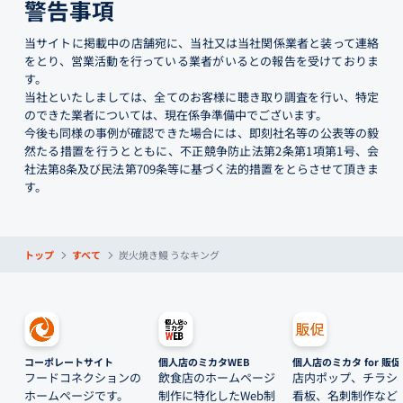
警告事項
当サイトに掲載中の店舗宛に、当社又は当社関係業者と装って連絡
をとり、営業活動を行っている業者がいるとの報告を受けておりま
す。
当社といたしましては、全てのお客様に聴き取り調査を行い、特定
のできた業者については、現在係争準備中でございます。
今後も同様の事例が確認できた場合には、即刻社名等の公表等の毅
然たる措置を行うとともに、不正競争防止法第2条第1項第1号、会
社法第8条及び民法第709条等に基づく法的措置をとらさせて頂きま
す。
トップ
すべて
炭火焼き鰻 うなキング
コーポレートサイト
個人店のミカタWEB
個人店のミカタ for 販促
フードコネクションの
飲食店のホームページ
店内ポップ、チラシ
ホームページです。
制作に特化したWeb制
看板、名刺制作など