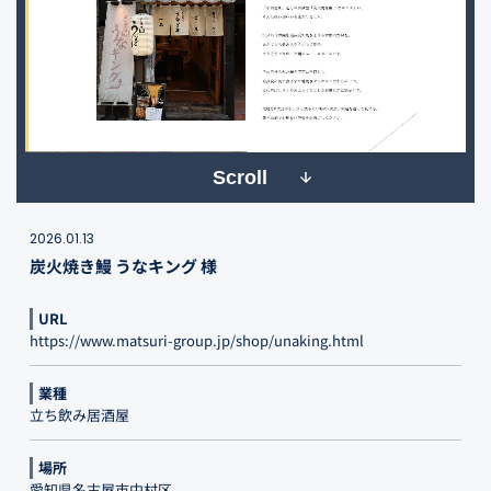
Scroll
2026.01.13
炭火焼き鰻 うなキング 様
URL
https://www.matsuri-group.jp/shop/unaking.html
業種
立ち飲み居酒屋
場所
愛知県名古屋市中村区