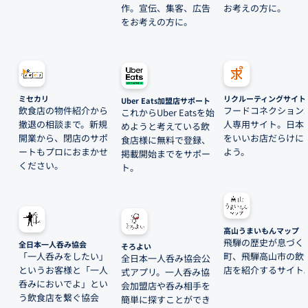
作。宣伝、集客、広告
お考えの方に。
をお考えの方に。
ミセカリ
リクルーティングサイト
Uber Eats加盟店サポート
飲食店の物件紹介から
フードコネクション
これからUber Eatsを始
撤退の相談まで。新規
人専用サイト。日本
めようと考えている飲
開業から、閉店のサポ
をいいお店だらけに
食店様に無料で登録、
ートもプロにおまかせ
よう。
掲載開始までをサポー
ください。
ト。
高山うまいもんマップ
飛騨の歴史が息づく
全日本一人呑み協会
そろよい
「一人呑みをしたい」
町、飛騨高山市の飲
全日本一人呑み協会公
というお客様と「一人
店を紹介するサイト
式アプリ。一人呑み協
呑みにおいでよ」とい
会加盟店や呑み相手を
う飲食店を繋ぐ協会
簡単に探すことができ