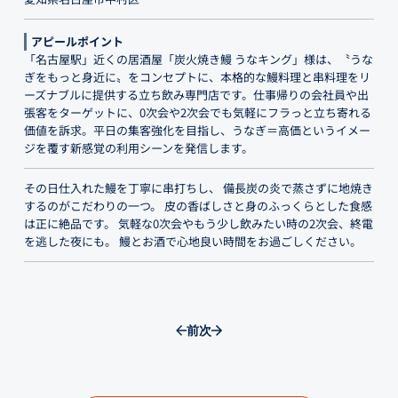
アピールポイント
「名古屋駅」近くの居酒屋「炭火焼き鰻 うなキング」様は、〝うな
ぎをもっと身近に〟をコンセプトに、本格的な鰻料理と串料理をリ
ーズナブルに提供する立ち飲み専門店です。仕事帰りの会社員や出
張客をターゲットに、0次会や2次会でも気軽にフラっと立ち寄れる
価値を訴求。平日の集客強化を目指し、うなぎ＝高価というイメー
ジを覆す新感覚の利用シーンを発信します。
その日仕入れた鰻を丁寧に串打ちし、 備長炭の炎で蒸さずに地焼き
するのがこだわりの一つ。 皮の香ばしさと身のふっくらとした食感
は正に絶品です。 気軽な0次会やもう少し飲みたい時の2次会、終電
を逃した夜にも。 鰻とお酒で心地良い時間をお過ごしください。
前
次