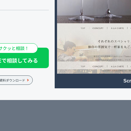
diale(トラットリア コルデ
し、フロアごとに違う雰囲気
サクッと相談！
気軽だけれど、リストラン
NEで相談してみる
資料ダウンロード
Scr