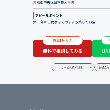
東京都中央区日本橋人形町
アピールポイント
築80年の古民家をそのまま改築したお店
東京メトロ人形町駅より徒歩1分の「Trattoria Cor
ィアーレ）」。 築80年の古民家をそのまま改築
簡単
分入力
1
を楽しめるイタリアンです。 リストランテよりも
無料で相談してみる
LI
テのような本格料理が味わえます。
サービス資料請求
お役立ち