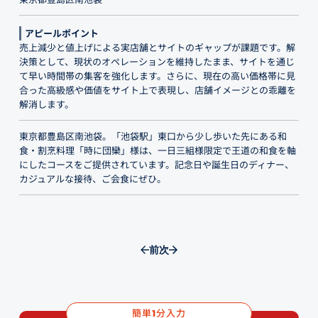
アピールポイント
売上減少と値上げによる実店舗とサイトのギャップが課題です。解
決策として、現状のオペレーションを維持したまま、サイトを通じ
て早い時間帯の集客を強化します。さらに、現在の高い価格帯に見
合った高級感や価値をサイト上で表現し、店舗イメージとの乖離を
解消します。
東京都豊島区南池袋。「池袋駅」東口から少し歩いた先にある和
食・割烹料理「時に団欒」様は、一日三組様限定で王道の和食を軸
にしたコースをご提供されています。記念日や誕生日のディナー、
カジュアルな接待、ご会食にぜひ。
前
次
簡単
分入力
1