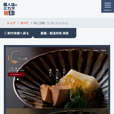
トップ
すべて
時に団欒（ときにだんらん）
制作実績へ戻る
業種・都道府県 検索