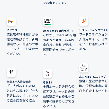
をお考えの方に。
ミセカリ
リクルーティングサイト
Uber Eats加盟店サポート
飲食店の物件紹介から
フードコネクション
これからUber Eatsを始
撤退の相談まで。新規
人専用サイト。日本
めようと考えている飲
開業から、閉店のサポ
をいいお店だらけに
食店様に無料で登録、
ートもプロにおまかせ
よう。
掲載開始までをサポー
ください。
ト。
高山うまいもんマップ
飛騨の歴史が息づく
全日本一人呑み協会
そろよい
「一人呑みをしたい」
町、飛騨高山市の飲
全日本一人呑み協会公
というお客様と「一人
店を紹介するサイト
式アプリ。一人呑み協
呑みにおいでよ」とい
会加盟店や呑み相手を
う飲食店を繋ぐ協会
簡単に探すことができ
るアプリ。