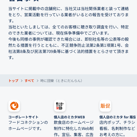
当サイトに掲載中の店舗宛に、当社又は当社関係業者と装って連絡
をとり、営業活動を行っている業者がいるとの報告を受けておりま
す。
当社といたしましては、全てのお客様に聴き取り調査を行い、特定
のできた業者については、現在係争準備中でございます。
今後も同様の事例が確認できた場合には、即刻社名等の公表等の毅
然たる措置を行うとともに、不正競争防止法第2条第1項第1号、会
社法第8条及び民法第709条等に基づく法的措置をとらさせて頂きま
す。
トップ
すべて
時に団欒（ときにだんらん）
コーポレートサイト
個人店のミカタWEB
個人店のミカタ for 販促
フードコネクションの
飲食店のホームページ
店内ポップ、チラシ
ホームページです。
制作に特化したWeb制
看板、名刺制作など
作。宣伝、集客、広告
お考えの方に。