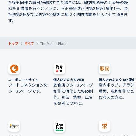
今後も同様の事例が確認できた場合には、即刻社名等の公表等の毅
然たる措置を行うとともに、不正競争防止法第2条第1項第1号、会
社法第8条及び民法第709条等に基づく法的措置をとらさせて頂きま
す。
トップ
すべて
The Moana Place
コーポレートサイト
個人店のミカタWEB
個人店のミカタ for 販促
フードコネクションの
飲食店のホームページ
店内ポップ、チラシ
ホームページです。
制作に特化したWeb制
看板、名刺制作など
作。宣伝、集客、広告
お考えの方に。
をお考えの方に。