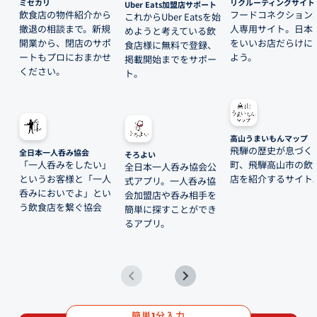
ミセカリ
リクルーティングサイト
Uber Eats加盟店サポート
飲食店の物件紹介から
フードコネクション
これからUber Eatsを始
撤退の相談まで。新規
人専用サイト。日本
めようと考えている飲
開業から、閉店のサポ
をいいお店だらけに
食店様に無料で登録、
ートもプロにおまかせ
よう。
掲載開始までをサポー
ください。
ト。
高山うまいもんマップ
飛騨の歴史が息づく
全日本一人呑み協会
そろよい
「一人呑みをしたい」
町、飛騨高山市の飲
全日本一人呑み協会公
というお客様と「一人
店を紹介するサイト
式アプリ。一人呑み協
呑みにおいでよ」とい
会加盟店や呑み相手を
う飲食店を繋ぐ協会
簡単に探すことができ
るアプリ。
簡単
分入力
1