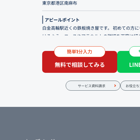
東京都港区南麻布
アピールポイント
白金高輪駅近くの鉄板焼き屋です。 初めての方
けるよう、コースやアラカルトの詳細を丁寧に紹
らカジュアルに楽しめる雰囲気を表現するよう意
簡単
分入力
1
アラカルトでのご利用がおすすめですが、コース
無料で相談してみる
LI
い。カウンター席とテーブル席を設けた隠れ家の
贅沢な大人の溜まり場。 スタッフとお客様の距
ぐに馴染んでいただける居心地の良い空間です。
サービス資料請求
お役立ち