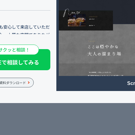
にも安心して来店していただ
介。 上質な空間でありなが
識して制作しました。
サクッと相談！
でもぜひお楽しみくださ
NEで相談してみる
ような店内は、少しばかり
離が近く、初めての方でもす
資料ダウンロード
Scr