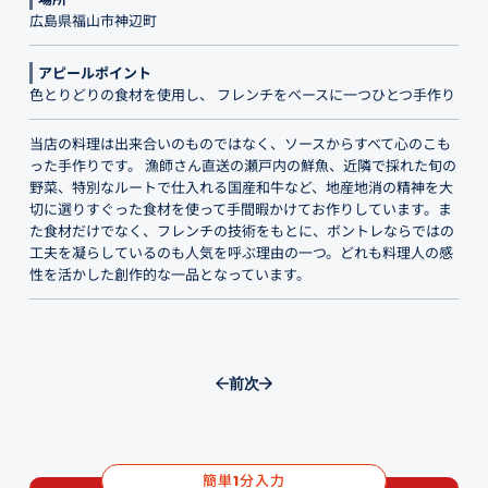
広島県福山市神辺町
アピールポイント
色とりどりの食材を使用し、 フレンチをベースに一つひとつ手作り
当店の料理は出来合いのものではなく、ソースからすべて心のこも
った手作りです。 漁師さん直送の瀬戸内の鮮魚、近隣で採れた旬の
野菜、特別なルートで仕入れる国産和牛など、地産地消の精神を大
切に選りすぐった食材を使って手間暇かけてお作りしています。ま
た食材だけでなく、フレンチの技術をもとに、ボントレならではの
工夫を凝らしているのも人気を呼ぶ理由の一つ。どれも料理人の感
性を活かした創作的な一品となっています。
前
次
簡単
分入力
1