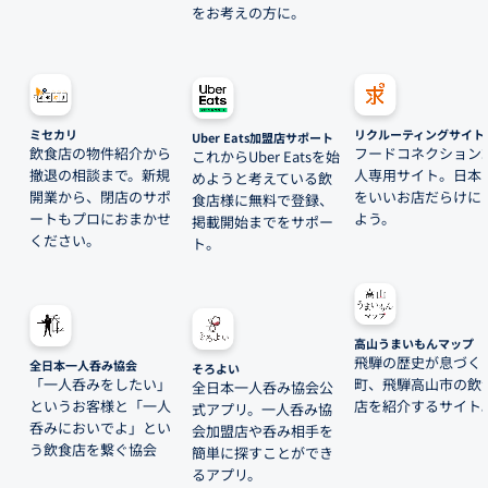
をお考えの方に。
ミセカリ
リクルーティングサイト
Uber Eats加盟店サポート
飲食店の物件紹介から
フードコネクション
これからUber Eatsを始
撤退の相談まで。新規
人専用サイト。日本
めようと考えている飲
開業から、閉店のサポ
をいいお店だらけに
食店様に無料で登録、
ートもプロにおまかせ
よう。
掲載開始までをサポー
ください。
ト。
高山うまいもんマップ
飛騨の歴史が息づく
全日本一人呑み協会
そろよい
「一人呑みをしたい」
町、飛騨高山市の飲
全日本一人呑み協会公
というお客様と「一人
店を紹介するサイト
式アプリ。一人呑み協
呑みにおいでよ」とい
会加盟店や呑み相手を
う飲食店を繋ぐ協会
簡単に探すことができ
るアプリ。