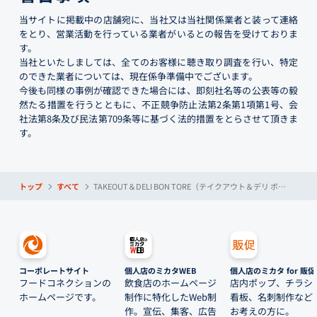
当サイトに掲載中の店舗宛に、当社又は当社関係業者と装って連絡
をとり、営業活動を行っている業者がいるとの報告を受けておりま
す。
当社といたしましては、全てのお客様に聴き取り調査を行い、特定
のできた業者については、現在係争準備中でございます。
今後も同様の事例が確認できた場合には、即刻社名等の公表等の毅
然たる措置を行うとともに、不正競争防止法第2条第1項第1号、会
社法第8条及び民法第709条等に基づく法的措置をとらさせて頂きま
す。
トップ
すべて
TAKEOUT＆DELI BON TORE（テイクアウト＆デリ ボントレ）
コーポレートサイト
個人店のミカタWEB
個人店のミカタ for 販促
フードコネクションの
飲食店のホームページ
店内ポップ、チラシ
ホームページです。
制作に特化したWeb制
看板、名刺制作など
作。宣伝、集客、広告
お考えの方に。