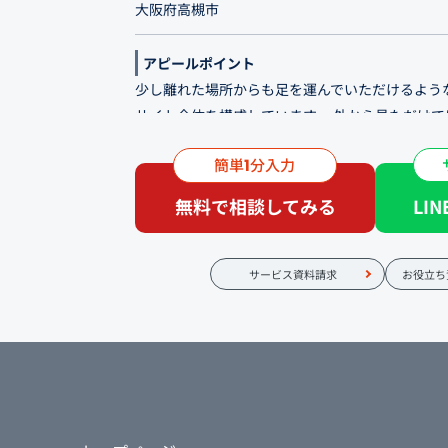
大阪府高槻市
アピールポイント
少し離れた場所からも足を運んでいただけるよう
サイト全体を構成しています。 外から見ただけ
やコンセプト、料理への細やかなこだわりを丁寧
簡単
分入力
1
現。 高槻市内以外の方にも認知を広げるため、
無料で相談してみる
LI
白を基調とした店内には、ドライフラワーをさり
た空間に少しの華やかさを添えて―。 日々のお
と、7名様より貸切も承りますので、記念日や誕
サービス資料請求
お役立ち
もぜひお役立てください。