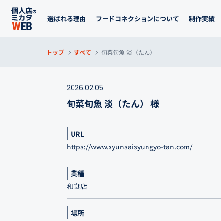
選ばれる理由
フードコネクションについて
制作実績
トップ
すべて
旬菜旬魚 淡（たん）
2026.02.05
旬菜旬魚 淡（たん） 様
URL
https://www.syunsaisyungyo-tan.com/
業種
和食店
場所