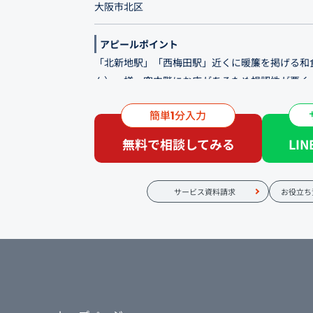
大阪市北区
アピールポイント
「北新地駅」「西梅田駅」近くに暖簾を掲げる和
ん）」様。空中階にお店があるため視認性が悪く
てWEB露出とブランド力の強化を目指します。公
簡単
分入力
1
して手数料を削減することも目的の一つ。SEO・
だわりやランチの魅力を可視化し、他店と差別化
無料で相談してみる
LI
コース、アラカルト共にご用意していますので、
待やご会食、ご宴会、デート、一人飲みなどにも
サービス資料請求
お役立ち