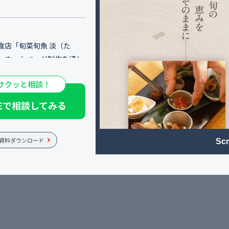
食店「旬菜旬魚 淡（た
、ホームページ制作を通し
式サイトを予約の受け皿と
サクッと相談！
MEO対策で認知を広げ、こ
を図ります。
NEで相談してみる
日々のお食事をはじめ、接
ぜひご利用ください。
資料ダウンロード
Scr