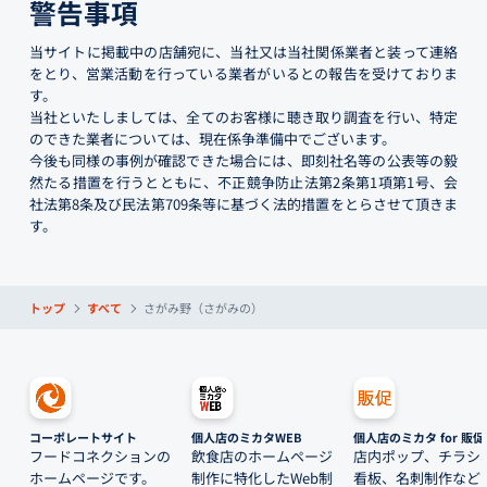
警告事項
当サイトに掲載中の店舗宛に、当社又は当社関係業者と装って連絡
をとり、営業活動を行っている業者がいるとの報告を受けておりま
す。
当社といたしましては、全てのお客様に聴き取り調査を行い、特定
のできた業者については、現在係争準備中でございます。
今後も同様の事例が確認できた場合には、即刻社名等の公表等の毅
然たる措置を行うとともに、不正競争防止法第2条第1項第1号、会
社法第8条及び民法第709条等に基づく法的措置をとらさせて頂きま
す。
トップ
すべて
さがみ野（さがみの）
コーポレートサイト
個人店のミカタWEB
個人店のミカタ for 販促
フードコネクションの
飲食店のホームページ
店内ポップ、チラシ
ホームページです。
制作に特化したWeb制
看板、名刺制作など