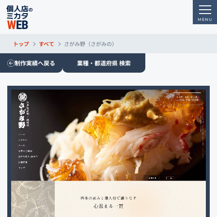
トップ
すべて
さがみ野（さがみの）
制作実績へ戻る
業種・都道府県 検索