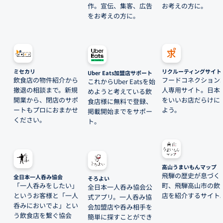
作。宣伝、集客、広告
お考えの方に。
をお考えの方に。
ミセカリ
リクルーティングサイト
Uber Eats加盟店サポート
飲食店の物件紹介から
フードコネクション
これからUber Eatsを始
撤退の相談まで。新規
人専用サイト。日本
めようと考えている飲
開業から、閉店のサポ
をいいお店だらけに
食店様に無料で登録、
ートもプロにおまかせ
よう。
掲載開始までをサポー
ください。
ト。
高山うまいもんマップ
飛騨の歴史が息づく
全日本一人呑み協会
そろよい
「一人呑みをしたい」
町、飛騨高山市の飲
全日本一人呑み協会公
というお客様と「一人
店を紹介するサイト
式アプリ。一人呑み協
呑みにおいでよ」とい
会加盟店や呑み相手を
う飲食店を繋ぐ協会
簡単に探すことができ