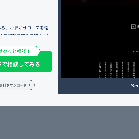
いる、おまかせコースを愉
索や他認知を取りこぼさない
の確保を意識し、ホームペ
サクッと相談！
NEで相談してみる
れないスタイルのコース構
、記念日、誕生日といったお
にもお役立てください。
資料ダウンロード
Scr