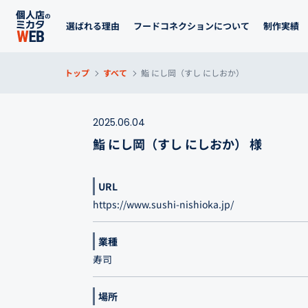
選ばれる理由
フードコネクションについて
制作実績
トップ
すべて
鮨 にし岡（すし にしおか）
2025.06.04
鮨 にし岡（すし にしおか） 様
URL
https://www.sushi-nishioka.jp/
業種
寿司
場所