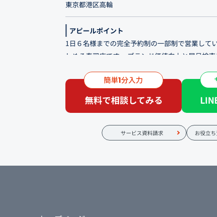
東京都港区高輪
アピールポイント
1日６名様までの完全予約制の一部制で営業して
しめる寿司店です。 ブランド価値向上と屋号検
よう、お店の魅力や正しい情報の発信と予約導線
簡単
分入力
1
ージを制作しております。
無料で相談してみる
LI
当店は江戸前寿司ではなく、寿司の概念にとらわ
成です。 凛とした雰囲気が広がる和みの空間を
祝いの席や、接待、ご会食などのビジネスシーン
サービス資料請求
お役立ち