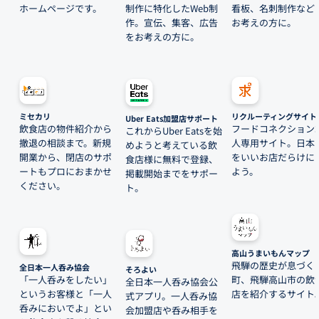
ホームページです。
制作に特化したWeb制
看板、名刺制作など
作。宣伝、集客、広告
お考えの方に。
をお考えの方に。
ミセカリ
リクルーティングサイト
Uber Eats加盟店サポート
飲食店の物件紹介から
フードコネクション
これからUber Eatsを始
撤退の相談まで。新規
人専用サイト。日本
めようと考えている飲
開業から、閉店のサポ
をいいお店だらけに
食店様に無料で登録、
ートもプロにおまかせ
よう。
掲載開始までをサポー
ください。
ト。
高山うまいもんマップ
飛騨の歴史が息づく
全日本一人呑み協会
そろよい
「一人呑みをしたい」
町、飛騨高山市の飲
全日本一人呑み協会公
というお客様と「一人
店を紹介するサイト
式アプリ。一人呑み協
呑みにおいでよ」とい
会加盟店や呑み相手を