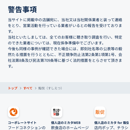
警告事項
当サイトに掲載中の店舗宛に、当社又は当社関係業者と装って連絡
をとり、営業活動を行っている業者がいるとの報告を受けておりま
す。
当社といたしましては、全てのお客様に聴き取り調査を行い、特定
のできた業者については、現在係争準備中でございます。
今後も同様の事例が確認できた場合には、即刻社名等の公表等の毅
然たる措置を行うとともに、不正競争防止法第2条第1項第1号、会
社法第8条及び民法第709条等に基づく法的措置をとらさせて頂きま
す。
トップ
すべて
鮨悦（すしえつ）
コーポレートサイト
個人店のミカタWEB
個人店のミカタ for 販促
フードコネクションの
飲食店のホームページ
店内ポップ、チラシ