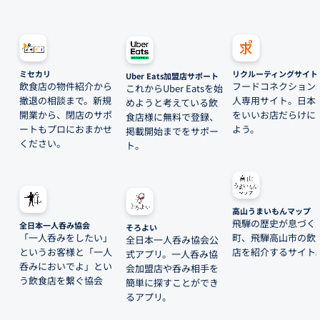
ミセカリ
リクルーティングサイト
Uber Eats加盟店サポート
飲食店の物件紹介から
フードコネクション
これからUber Eatsを始
撤退の相談まで。新規
人専用サイト。日本
めようと考えている飲
開業から、閉店のサポ
をいいお店だらけに
食店様に無料で登録、
ートもプロにおまかせ
よう。
掲載開始までをサポー
ください。
ト。
高山うまいもんマップ
飛騨の歴史が息づく
全日本一人呑み協会
そろよい
「一人呑みをしたい」
町、飛騨高山市の飲
全日本一人呑み協会公
というお客様と「一人
店を紹介するサイト
式アプリ。一人呑み協
呑みにおいでよ」とい
会加盟店や呑み相手を
う飲食店を繋ぐ協会
簡単に探すことができ
るアプリ。