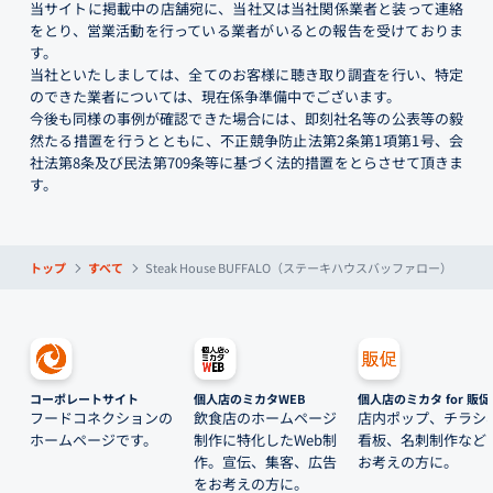
当サイトに掲載中の店舗宛に、当社又は当社関係業者と装って連絡
をとり、営業活動を行っている業者がいるとの報告を受けておりま
す。
当社といたしましては、全てのお客様に聴き取り調査を行い、特定
のできた業者については、現在係争準備中でございます。
今後も同様の事例が確認できた場合には、即刻社名等の公表等の毅
然たる措置を行うとともに、不正競争防止法第2条第1項第1号、会
社法第8条及び民法第709条等に基づく法的措置をとらさせて頂きま
す。
トップ
すべて
Steak House BUFFALO（ステーキハウスバッファロー）
コーポレートサイト
個人店のミカタWEB
個人店のミカタ for 販促
フードコネクションの
飲食店のホームページ
店内ポップ、チラシ
ホームページです。
制作に特化したWeb制
看板、名刺制作など
作。宣伝、集客、広告
お考えの方に。
をお考えの方に。