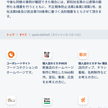
今後も同様の事例が確認できた場合には、即刻社名等の公表等の毅
然たる措置を行うとともに、不正競争防止法第2条第1項第1号、会
社法第8条及び民法第709条等に基づく法的措置をとらさせて頂きま
す。
トップ
すべて
spezie bell bell（スペッツィエ ベル ベル）
コーポレートサイト
個人店のミカタWEB
個人店のミカタ for 販促
フードコネクションの
飲食店のホームページ
店内ポップ、チラシ
ホームページです。
制作に特化したWeb制
看板、名刺制作など
作。宣伝、集客、広告
お考えの方に。
をお考えの方に。