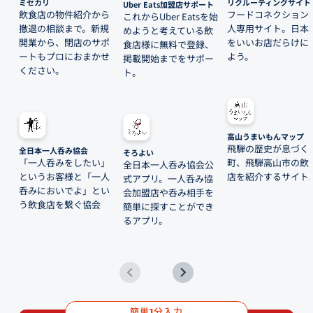
ミセカリ
リクルーティングサイト
Uber Eats加盟店サポート
飲食店の物件紹介から
フードコネクション
これからUber Eatsを始
撤退の相談まで。新規
人専用サイト。日本
めようと考えている飲
開業から、閉店のサポ
をいいお店だらけに
食店様に無料で登録、
ートもプロにおまかせ
よう。
掲載開始までをサポー
ください。
ト。
高山うまいもんマップ
飛騨の歴史が息づく
全日本一人呑み協会
そろよい
「一人呑みをしたい」
町、飛騨高山市の飲
全日本一人呑み協会公
というお客様と「一人
店を紹介するサイト
式アプリ。一人呑み協
呑みにおいでよ」とい
会加盟店や呑み相手を
う飲食店を繋ぐ協会
簡単に探すことができ
るアプリ。
簡単
分入力
1