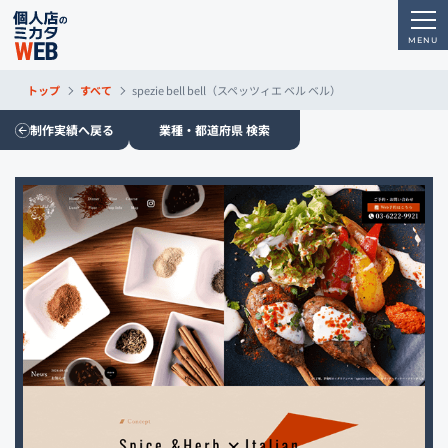
トップ
すべて
spezie bell bell（スペッツィエ ベル ベル）
制作実績へ戻る
業種・都道府県 検索