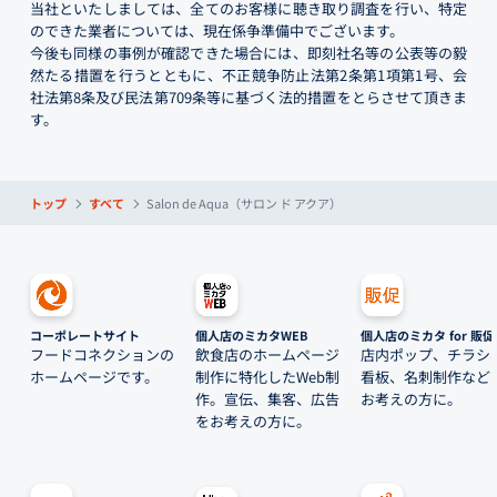
当社といたしましては、全てのお客様に聴き取り調査を行い、特定
のできた業者については、現在係争準備中でございます。
今後も同様の事例が確認できた場合には、即刻社名等の公表等の毅
然たる措置を行うとともに、不正競争防止法第2条第1項第1号、会
社法第8条及び民法第709条等に基づく法的措置をとらさせて頂きま
す。
トップ
すべて
Salon de Aqua（サロン ド アクア）
コーポレートサイト
個人店のミカタWEB
個人店のミカタ for 販促
フードコネクションの
飲食店のホームページ
店内ポップ、チラシ
ホームページです。
制作に特化したWeb制
看板、名刺制作など
作。宣伝、集客、広告
お考えの方に。
をお考えの方に。