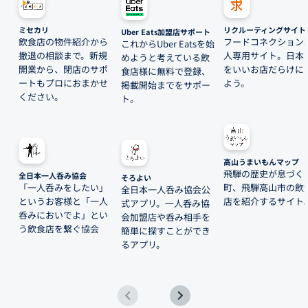
ミセカリ
リクルーティングサイト
Uber Eats加盟店サポート
飲食店の物件紹介から
フードコネクション
これからUber Eatsを始
撤退の相談まで。新規
人専用サイト。日本
めようと考えている飲
開業から、閉店のサポ
をいいお店だらけに
食店様に無料で登録、
ートもプロにおまかせ
よう。
掲載開始までをサポー
ください。
ト。
高山うまいもんマップ
飛騨の歴史が息づく
全日本一人呑み協会
そろよい
「一人呑みをしたい」
町、飛騨高山市の飲
全日本一人呑み協会公
というお客様と「一人
店を紹介するサイト
式アプリ。一人呑み協
呑みにおいでよ」とい
会加盟店や呑み相手を
う飲食店を繋ぐ協会
簡単に探すことができ
るアプリ。