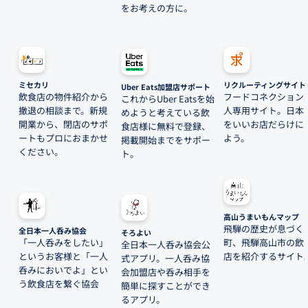
をお考えの方に。
ミセカリ
リクルーティングサイト
Uber Eats加盟店サポート
飲食店の物件紹介から
フードコネクション
これからUber Eatsを始
撤退の相談まで。新規
人専用サイト。日本
めようと考えている飲
開業から、閉店のサポ
をいいお店だらけに
食店様に無料で登録、
ートもプロにおまかせ
よう。
掲載開始までをサポー
ください。
ト。
高山うまいもんマップ
飛騨の歴史が息づく
全日本一人呑み協会
そろよい
「一人呑みをしたい」
町、飛騨高山市の飲
全日本一人呑み協会公
というお客様と「一人
店を紹介するサイト
式アプリ。一人呑み協
呑みにおいでよ」とい
会加盟店や呑み相手を
う飲食店を繋ぐ協会
簡単に探すことができ
るアプリ。