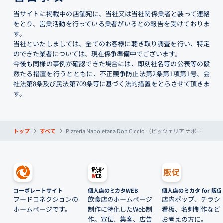
当サイトに掲載中の店舗宛に、当社又は当社関係業者と装って連絡
をとり、営業活動を行っている業者がいるとの報告を受けておりま
す。
当社といたしましては、全てのお客様に聴き取り調査を行い、特定
のできた業者については、現在係争準備中でございます。
今後も同様の事例が確認できた場合には、即刻社名等の公表等の毅
然たる措置を行うとともに、不正競争防止法第2条第1項第1号、会
社法第8条及び民法第709条等に基づく法的措置をとらさせて頂きま
す。
トップ
すべて
Pizzeria Napoletana Don Ciccio （ピッツェリア ナポレターナ ドン チッチョ）
コーポレートサイト
個人店のミカタWEB
個人店のミカタ for 販促
フードコネクションの
飲食店のホームページ
店内ポップ、チラシ
ホームページです。
制作に特化したWeb制
看板、名刺制作など
作。宣伝、集客、広告
お考えの方に。