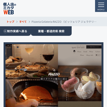
トップ
すべて
Pizzeria Gelateria RAZZO （ピッツェリア ジェラテリア ラッヅォ）
制作実績へ戻る
業種・都道府県 検索