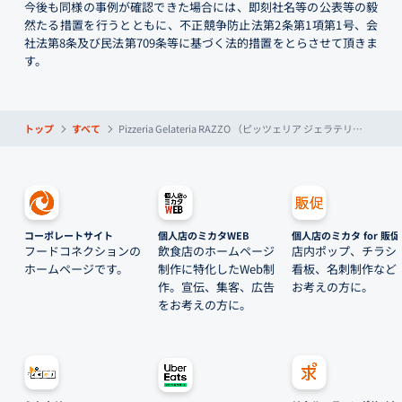
今後も同様の事例が確認できた場合には、即刻社名等の公表等の毅
然たる措置を行うとともに、不正競争防止法第2条第1項第1号、会
社法第8条及び民法第709条等に基づく法的措置をとらさせて頂きま
す。
トップ
すべて
Pizzeria Gelateria RAZZO （ピッツェリア ジェラテリア ラッヅォ）
コーポレートサイト
個人店のミカタWEB
個人店のミカタ for 販促
フードコネクションの
飲食店のホームページ
店内ポップ、チラシ
ホームページです。
制作に特化したWeb制
看板、名刺制作など
作。宣伝、集客、広告
お考えの方に。
をお考えの方に。