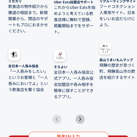
ミセカリ
リクルーティングサイト
Uber Eats加盟店サポート
飲食店の物件紹介から
フードコネクション
これからUber Eatsを始
撤退の相談まで。新規
人専用サイト。日本
めようと考えている飲
開業から、閉店のサポ
をいいお店だらけに
食店様に無料で登録、
ートもプロにおまかせ
よう。
掲載開始までをサポー
ください。
ト。
高山うまいもんマップ
飛騨の歴史が息づく
全日本一人呑み協会
そろよい
「一人呑みをしたい」
町、飛騨高山市の飲
全日本一人呑み協会公
というお客様と「一人
店を紹介するサイト
式アプリ。一人呑み協
呑みにおいでよ」とい
会加盟店や呑み相手を
う飲食店を繋ぐ協会
簡単に探すことができ
るアプリ。
簡単
分入力
1