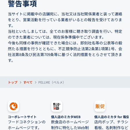
警告事項
当サイトに掲載中の店舗宛に、当社又は当社関係業者と装って連絡
をとり、営業活動を行っている業者がいるとの報告を受けておりま
す。
当社といたしましては、全てのお客様に聴き取り調査を行い、特定
のできた業者については、現在係争準備中でございます。
今後も同様の事例が確認できた場合には、即刻社名等の公表等の毅
然たる措置を行うとともに、不正競争防止法第2条第1項第1号、会
社法第8条及び民法第709条等に基づく法的措置をとらさせて頂きま
す。
トップ
すべて
PELLME（ペルメ）
コーポレートサイト
個人店のミカタWEB
個人店のミカタ for 販促
フードコネクションの
飲食店のホームページ
店内ポップ、チラシ
ホームページです。
制作に特化したWeb制
看板、名刺制作など