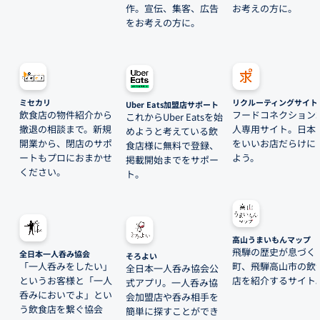
作。宣伝、集客、広告
お考えの方に。
をお考えの方に。
ミセカリ
リクルーティングサイト
Uber Eats加盟店サポート
飲食店の物件紹介から
フードコネクション
これからUber Eatsを始
撤退の相談まで。新規
人専用サイト。日本
めようと考えている飲
開業から、閉店のサポ
をいいお店だらけに
食店様に無料で登録、
ートもプロにおまかせ
よう。
掲載開始までをサポー
ください。
ト。
高山うまいもんマップ
飛騨の歴史が息づく
全日本一人呑み協会
そろよい
「一人呑みをしたい」
町、飛騨高山市の飲
全日本一人呑み協会公
というお客様と「一人
店を紹介するサイト
式アプリ。一人呑み協
呑みにおいでよ」とい
会加盟店や呑み相手を
う飲食店を繋ぐ協会
簡単に探すことができ