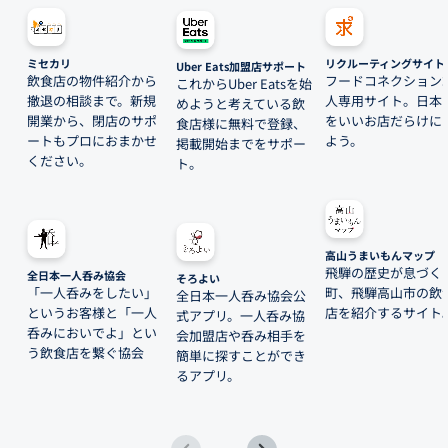
ミセカリ
リクルーティングサイト
Uber Eats加盟店サポート
飲食店の物件紹介から
フードコネクション
これからUber Eatsを始
撤退の相談まで。新規
人専用サイト。日本
めようと考えている飲
開業から、閉店のサポ
をいいお店だらけに
食店様に無料で登録、
ートもプロにおまかせ
よう。
掲載開始までをサポー
ください。
ト。
高山うまいもんマップ
飛騨の歴史が息づく
全日本一人呑み協会
そろよい
「一人呑みをしたい」
町、飛騨高山市の飲
全日本一人呑み協会公
というお客様と「一人
店を紹介するサイト
式アプリ。一人呑み協
呑みにおいでよ」とい
会加盟店や呑み相手を
う飲食店を繋ぐ協会
簡単に探すことができ
るアプリ。