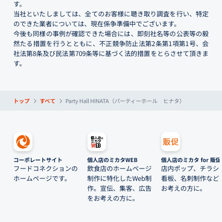
す。
当社といたしましては、全てのお客様に聴き取り調査を行い、特定
のできた業者については、現在係争準備中でございます。
今後も同様の事例が確認できた場合には、即刻社名等の公表等の毅
然たる措置を行うとともに、不正競争防止法第2条第1項第1号、会
社法第8条及び民法第709条等に基づく法的措置をとらさせて頂きま
す。
トップ
すべて
Party Hall HINATA（パーティーホール ヒナタ）
コーポレートサイト
個人店のミカタWEB
個人店のミカタ for 販促
フードコネクションの
飲食店のホームページ
店内ポップ、チラシ
ホームページです。
制作に特化したWeb制
看板、名刺制作など
作。宣伝、集客、広告
お考えの方に。
をお考えの方に。