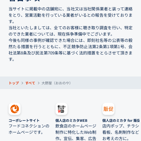
当サイトに掲載中の店舗宛に、当社又は当社関係業者と装って連絡
をとり、営業活動を行っている業者がいるとの報告を受けておりま
す。
当社といたしましては、全てのお客様に聴き取り調査を行い、特定
のできた業者については、現在係争準備中でございます。
今後も同様の事例が確認できた場合には、即刻社名等の公表等の毅
然たる措置を行うとともに、不正競争防止法第2条第1項第1号、会
社法第8条及び民法第709条等に基づく法的措置をとらさせて頂きま
す。
トップ
すべて
大野屋（おおのや）
コーポレートサイト
個人店のミカタWEB
個人店のミカタ for 販促
フードコネクションの
飲食店のホームページ
店内ポップ、チラシ
ホームページです。
制作に特化したWeb制
看板、名刺制作など
作。宣伝、集客、広告
お考えの方に。