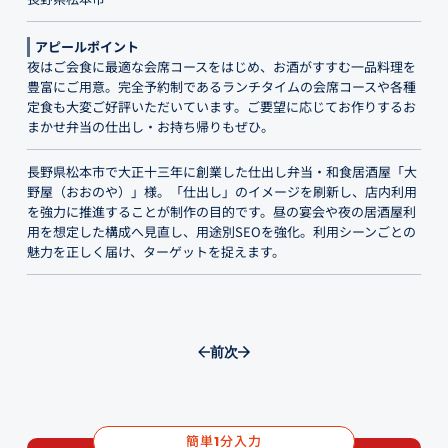
アピールポイント
夜はご会食に最適な会席コースをはじめ、お酒がすすむ一品料理を
豊富にご用意。完全予約制であるランチタイムの会席コースや各種
定食も大変ご好評いただいています。ご要望に応じてお作りするお
まかせ弁当の仕出し・お持ち帰りもぜひ。
長野県松本市で大正十三年に創業した仕出し弁当・和食居酒屋「大
野屋（おおのや）」様。「仕出し」のイメージを刷新し、店内利用
を強力に推進することが制作の目的です。昼の宴会や夜の居酒屋利
用を想定した構成へ見直し、用途別SEOを強化。利用シーンごとの
魅力を正しく届け、ターゲットを捉えます。
前
次
簡単
分入力
1