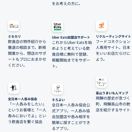
をお考えの方に。
ミセカリ
リクルーティングサイト
Uber Eats加盟店サポート
飲食店の物件紹介から
フードコネクション
これからUber Eatsを始
撤退の相談まで。新規
人専用サイト。日本
めようと考えている飲
開業から、閉店のサポ
をいいお店だらけに
食店様に無料で登録、
ートもプロにおまかせ
よう。
掲載開始までをサポー
ください。
ト。
高山うまいもんマップ
飛騨の歴史が息づく
全日本一人呑み協会
そろよい
「一人呑みをしたい」
町、飛騨高山市の飲
全日本一人呑み協会公
というお客様と「一人
店を紹介するサイト
式アプリ。一人呑み協
呑みにおいでよ」とい
会加盟店や呑み相手を
う飲食店を繋ぐ協会
簡単に探すことができ
るアプリ。