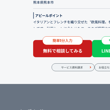
熊本県熊本市
アピールポイント
イタリアンとフレンチを織り交ぜた〝欧風料理〟
ンです。利用シーンに合わせたコースのご提案や
信し、魅力が伝わるよう制作しました。実際のお
簡単
分入力
1
えないことから、店内の様子や利用イメージを多
に安心して利用していただけるような構成にして
無料で相談してみる
LI
心から寛ぎながら非日常の時間を過ごしていただ
BGMに至るまで空間にもこだわりを込めて―。
サービス資料請求
お役立ち
待など、大切な方とのひとときにどうぞお役立て