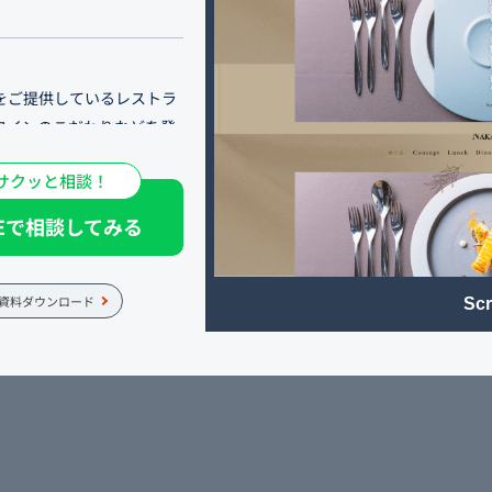
をご提供しているレストラ
ワインのこだわりなどを発
店は外から内観があまり見
サクッと相談！
く取り入れ、新規のお客様
います。
NEで相談してみる
けるよう、雰囲気・照明・
記念日や誕生日、デート、接
資料ダウンロード
Scr
ください。