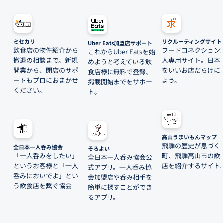
ミセカリ
リクルーティングサイト
Uber Eats加盟店サポート
飲食店の物件紹介から
フードコネクション
これからUber Eatsを始
撤退の相談まで。新規
人専用サイト。日本
めようと考えている飲
開業から、閉店のサポ
をいいお店だらけに
食店様に無料で登録、
ートもプロにおまかせ
よう。
掲載開始までをサポー
ください。
ト。
高山うまいもんマップ
飛騨の歴史が息づく
全日本一人呑み協会
そろよい
「一人呑みをしたい」
町、飛騨高山市の飲
全日本一人呑み協会公
というお客様と「一人
店を紹介するサイト
式アプリ。一人呑み協
呑みにおいでよ」とい
会加盟店や呑み相手を
う飲食店を繋ぐ協会
簡単に探すことができ
るアプリ。