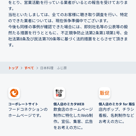
をとり、営業活動を行っている業者がいるとの報告を受けておりま
す。
当社といたしましては、全てのお客様に聴き取り調査を行い、特定
のできた業者については、現在係争準備中でございます。
今後も同様の事例が確認できた場合には、即刻社名等の公表等の毅
然たる措置を行うとともに、不正競争防止法第2条第1項第1号、会
社法第8条及び民法第709条等に基づく法的措置をとらさせて頂きま
す。
トップ
すべて
日本料理 ふじ原
コーポレートサイト
個人店のミカタWEB
個人店のミカタ for 販促
フードコネクションの
飲食店のホームページ
店内ポップ、チラシ
ホームページです。
制作に特化したWeb制
看板、名刺制作など
作。宣伝、集客、広告
お考えの方に。
をお考えの方に。