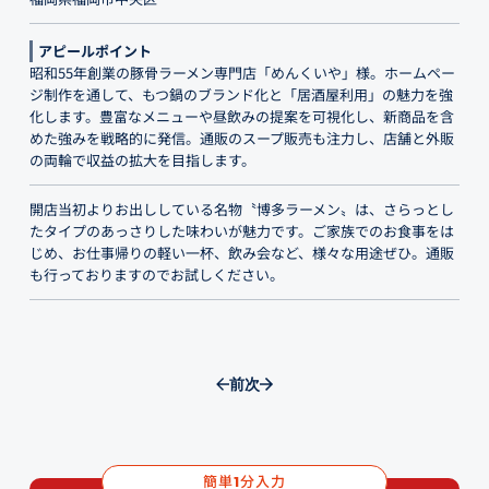
アピールポイント
昭和55年創業の豚骨ラーメン専門店「めんくいや」様。ホームペー
ジ制作を通して、もつ鍋のブランド化と「居酒屋利用」の魅力を強
化します。豊富なメニューや昼飲みの提案を可視化し、新商品を含
めた強みを戦略的に発信。通販のスープ販売も注力し、店舗と外販
の両輪で収益の拡大を目指します。
開店当初よりお出ししている名物〝博多ラーメン〟は、さらっとし
たタイプのあっさりした味わいが魅力です。ご家族でのお食事をは
じめ、お仕事帰りの軽い一杯、飲み会など、様々な用途ぜひ。通販
も行っておりますのでお試しください。
前
次
簡単
分入力
1