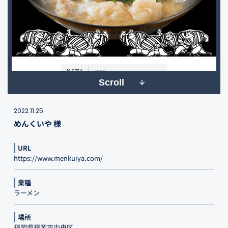
Scroll
2022.11.25
めんくいや 様
URL
https://www.menkuiya.com/
業種
ラーメン
場所
福岡県福岡市中央区