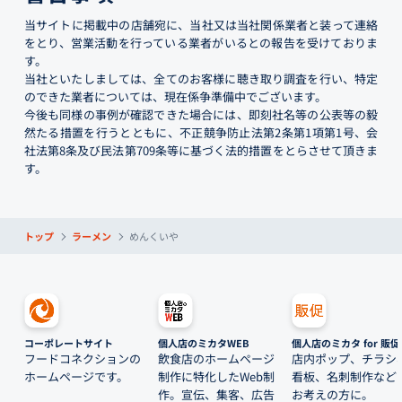
当サイトに掲載中の店舗宛に、当社又は当社関係業者と装って連絡
をとり、営業活動を行っている業者がいるとの報告を受けておりま
す。
当社といたしましては、全てのお客様に聴き取り調査を行い、特定
のできた業者については、現在係争準備中でございます。
今後も同様の事例が確認できた場合には、即刻社名等の公表等の毅
然たる措置を行うとともに、不正競争防止法第2条第1項第1号、会
社法第8条及び民法第709条等に基づく法的措置をとらさせて頂きま
す。
トップ
ラーメン
めんくいや
コーポレートサイト
個人店のミカタWEB
個人店のミカタ for 販促
フードコネクションの
飲食店のホームページ
店内ポップ、チラシ
ホームページです。
制作に特化したWeb制
看板、名刺制作など
作。宣伝、集客、広告
お考えの方に。