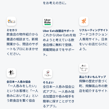
をお考えの方に。
ミセカリ
リクルーティングサイト
Uber Eats加盟店サポート
飲食店の物件紹介から
フードコネクション
これからUber Eatsを始
撤退の相談まで。新規
人専用サイト。日本
めようと考えている飲
開業から、閉店のサポ
をいいお店だらけに
食店様に無料で登録、
ートもプロにおまかせ
よう。
掲載開始までをサポー
ください。
ト。
高山うまいもんマップ
飛騨の歴史が息づく
全日本一人呑み協会
そろよい
「一人呑みをしたい」
町、飛騨高山市の飲
全日本一人呑み協会公
というお客様と「一人
店を紹介するサイト
式アプリ。一人呑み協
呑みにおいでよ」とい
会加盟店や呑み相手を
う飲食店を繋ぐ協会
簡単に探すことができ
るアプリ。